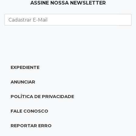
15:14
Luto na arquitetura
ASSINE NOSSA NEWSLETTER
Morre aos 58 anos Luis Pedro Scalise,
arquiteto dos projetos fora do comum
14:55
Categorias de base
Times de Dourados e Campo Grande vencem
1ª etapa do Festival de Futebol Sub-11
EXPEDIENTE
14:47
"Acrodermo"
Típico de MS, bocaiúva vira cosmético em
ANUNCIAR
pesquisa da UFMS premiada no Paìs
POLÍTICA DE PRIVACIDADE
14:38
Liberadas
Justiça suspende punições do MEC a cursos de
FALE CONOSCO
medicina com nota baixa
REPORTAR ERRO
14:21
Trágico