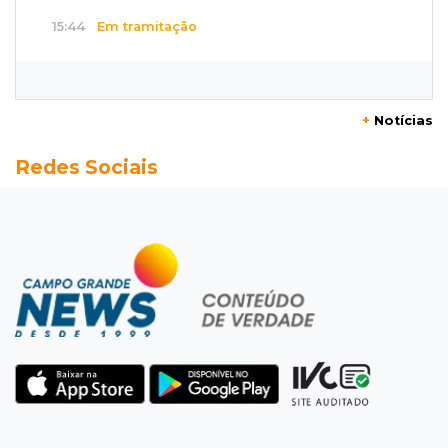
15:44
Em tramitação
Projeto em MS quer barrar artistas que
divulgam bets em eventos públicos
+
Notícias
15:37
Versão de defesa
Redes Sociais
Caminhão envolvido em acidente com 4
mortes quebrou na pista
15:27
Pagará indenização
Homem que atacou ex com motosserra na
frente da filha é condenado
15:24
Veículos
Rodamos 1.000 km com o Basalt; veja onde
ele mais surpreendeu