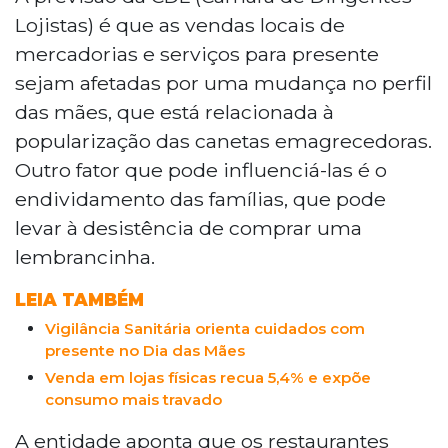
no perfil de consumo da data, atribuindo
Lojistas) é que as vendas locais de
às canetas emagrecedoras e ao
mercadorias e serviços para presente
endividamento familiar uma possível
sejam afetadas por uma mudança no perfil
queda nas vendas. Restaurantes podem
das mães, que está relacionada à
ser os mais afetados, já que apenas 19%
dos filhos pretendem levar as mães para
popularização das canetas emagrecedoras.
jantar fora. Apesar disso, lojistas e
Outro fator que pode influenciá-las é o
empresários do setor se mostram
endividamento das famílias, que pode
otimistas com o movimento esperado
levar à desistência de comprar uma
para o segundo domingo de maio.
lembrancinha.
LEIA TAMBÉM
Vigilância Sanitária orienta cuidados com
presente no Dia das Mães
Venda em lojas físicas recua 5,4% e expõe
consumo mais travado
A entidade aponta que os restaurantes