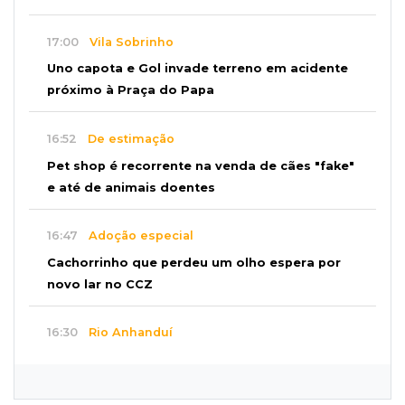
17:00
Vila Sobrinho
Uno capota e Gol invade terreno em acidente
próximo à Praça do Papa
16:52
De estimação
Pet shop é recorrente na venda de cães "fake"
e até de animais doentes
16:47
Adoção especial
Cachorrinho que perdeu um olho espera por
novo lar no CCZ
16:30
Rio Anhanduí
Cágado surge na Ernesto Geisel e motorista
encara barranco para ajudar