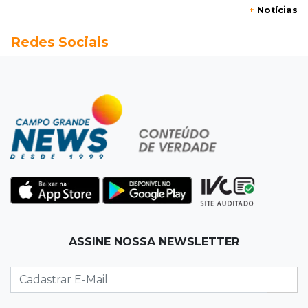
+
Notícias
16:27
Indenização
Redes Sociais
Mulher que deu garrafada após briga de
trânsito vai ter que pagar R$ 5 mil
16:15
Operação
Prefeitura firma contrato de R$ 25 milhões
para tapa-buracos na Capital
16:07
Crime em maio
Assassino é preso saindo armado de padaria
no Taveirópolis
15:53
Feriadão
ASSINE NOSSA NEWSLETTER
Justiça suspende expediente por dois dias e
só volta na próxima quarta