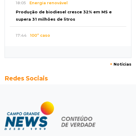
18:05
Energia renovável
Produção de biodiesel cresce 32% em MS e
supera 31 milhões de litros
17:44
100º caso
Suspeito de roubo morre ao reagir à
abordagem policial no Noroeste
+
Notícias
17:21
Brasileirão feminino
Redes Sociais
Palmeiras empata fora de casa e Bahia vence
com dois gols de Raquel
17:06
Brasileirão
Grêmio vira sobre São Paulo com gol de falta
e deixa zona de rebaixamento
16:44
Rajadas de vento