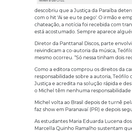
Teixeira da Cruz.
descobriu que a Justiça da Paraíba deter
com o hit 'Ai se eu te pego'. O irmão e em
chateação, a notícia foi recebida com tra
está acostumado. Sempre aparece algué
Diretor da Panttanal Discos, parte envol
reivindicam a co-autoria da música, Teófi
mesmo ocorreu. “Só nessa tinham dois r
Como a editora comprou os direitos da ca
responsabilidade sobre a autoria, Teófilo 
Justiça e acredita na solução rápida e d
o Michel têm nenhuma responsabilidade s
Michel volta ao Brasil depois de turnê pe
faz show em Paranavaí (PR) e depois segu
As estudantes Maria Eduarda Lucena dos
Marcella Quinho Ramalho sustentam que