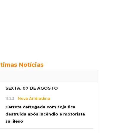
ltimas Notícias
SEXTA, 07 DE AGOSTO
11:23
Nova Andradina
Carreta carregada com soja fica
destruída após incêndio e motorista
sai ileso