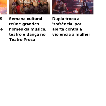
S
Semana cultural
Dupla troca a
reúne grandes
'sofrência' por
de
nomes da música,
alerta contra a
teatro e dança no
violência à mulher
Teatro Prosa