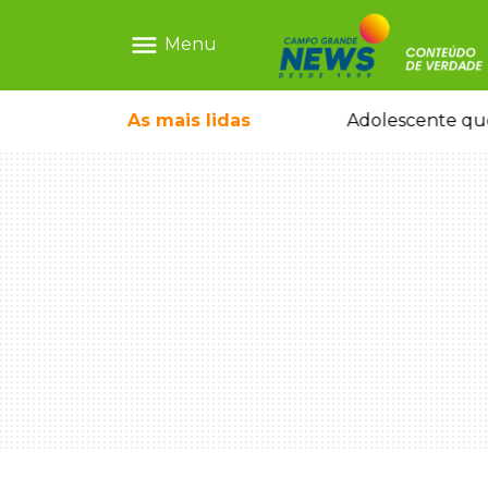
menu
Menu
icleta em caminhão estacionado
As mais
lidas
Adolescente que