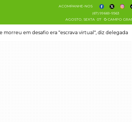
ACOMPANHE-NOS
(67) 99669-9563
AGOSTO, SEXTA
07
CAMPO GRA
 morreu em desafio era "escrava virtual", diz delegada