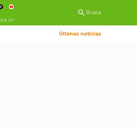
search
Busca
NDE
20º
Últimas notícias