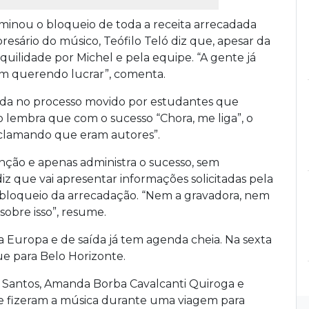
minou o bloqueio de toda a receita arrecadada
presário do músico, Teófilo Teló diz que, apesar da
nquilidade por Michel e pela equipe. “A gente já
m querendo lucrar”, comenta.
vida no processo movido por estudantes que
lo lembra que com o sucesso “Chora, me liga”, o
eclamando que eram autores”.
nção e apenas administra o sucesso, sem
diz que vai apresentar informações solicitadas pela
esbloqueio da arrecadação. “Nem a gravadora, nem
obre isso”, resume.
la Europa e de saída já tem agenda cheia. Na sexta
e para Belo Horizonte.
 Santos, Amanda Borba Cavalcanti Quiroga e
 fizeram a música durante uma viagem para