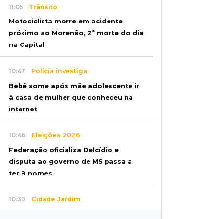
11:05
Trânsito
Motociclista morre em acidente
próximo ao Morenão, 2ª morte do dia
na Capital
10:47
Polícia investiga
Bebê some após mãe adolescente ir
à casa de mulher que conheceu na
internet
10:46
Eleições 2026
Federação oficializa Delcídio e
disputa ao governo de MS passa a
ter 8 nomes
10:39
Cidade Jardim
Empresária perde quase R$ 30 mil