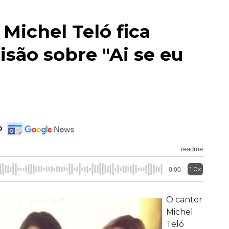
 Michel Teló fica
são sobre "Ai se eu
o
readme
1.0x
0:00
O cantor
Michel
Teló