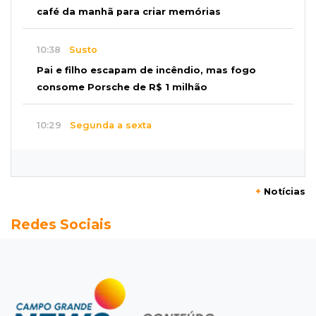
café da manhã para criar memórias
10:38
Susto
Pai e filho escapam de incêndio, mas fogo
consome Porsche de R$ 1 milhão
10:29
Segunda a sexta
Pets do Jardim Carioca poderão ser atendidos
gratuitamente nesta semana
+
Notícias
10:18
Caso Ayla
Redes Sociais
Rastreamento de celulares levou polícia até
sequestradores de recém-nascida
10:08
Lazer e atividade física
Além de datas especiais, domingos no parque
com filhos entram na rotina dos pais