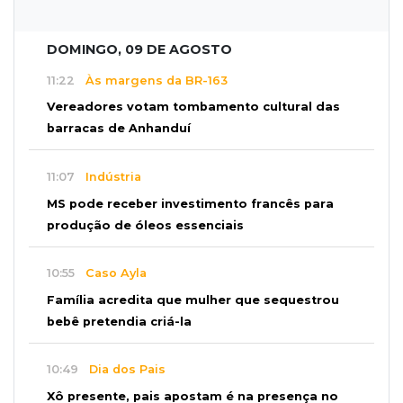
DOMINGO, 09 DE AGOSTO
11:22
Às margens da BR-163
Vereadores votam tombamento cultural das
barracas de Anhanduí
11:07
Indústria
MS pode receber investimento francês para
produção de óleos essenciais
10:55
Caso Ayla
Família acredita que mulher que sequestrou
bebê pretendia criá-la
10:49
Dia dos Pais
Xô presente, pais apostam é na presença no