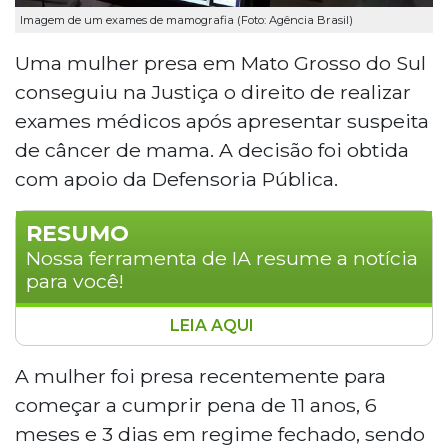
Imagem de um exames de mamografia (Foto: Agência Brasil)
Uma mulher presa em Mato Grosso do Sul
conseguiu na Justiça o direito de realizar
exames médicos após apresentar suspeita
de câncer de mama. A decisão foi obtida
com apoio da Defensoria Pública.
RESUMO
Nossa ferramenta de IA resume a notícia
para você!
LEIA AQUI
Uma detenta de Mato Grosso do Sul
obteve autorização judicial para realizar
A mulher foi presa recentemente para
exames médicos devido à suspeita de
começar a cumprir pena de 11 anos, 6
câncer de mama. A mulher, que iniciaria
meses e 3 dias em regime fechado, sendo
pena de 11 anos em regime fechado na