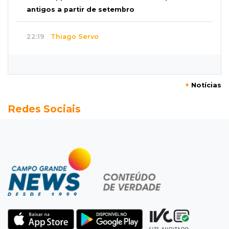
antigos a partir de setembro
22:19
Thiago Servo
Sertanejo desiste de ação de R$ 12 milhões
por pagar pensão sem ser pai
+
Notícias
21:50
Balcão de empregos
Redes Sociais
Semana vai começar com 909 novas
oportunidades de trabalho em 114 funções
21:31
Flagrante
Motorista atinge carro parado, perde
retrovisor e foge no Jardim Antártica
21:12
Entrevista
“Sinto que ela está por perto”, diz mãe de
bebê desaparecida