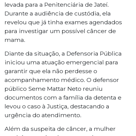
levada para a Penitenciária de Jateí.
Penitenciária de Jateí, contou com apoio
Durante a audiência de custódia, ela
da Defensoria Pública para garantir seu
direito ao atendimento médico. O juiz da
revelou que já tinha exames agendados
Vara de Execução Penal concedeu 90 dias
para investigar um possível câncer de
de saída do presídio, com uso de
mama.
tornozeleira eletrônica, para que a
detenta possa realizar consultas e
Diante da situação, a Defensoria Pública
exames. Além do possível câncer, ela
iniciou uma atuação emergencial para
também necessita de acompanhamento
garantir que ela não perdesse o
psiquiátrico. A decisão inclui a realização
de perícia médica oficial para avaliar seu
acompanhamento médico. O defensor
estado de saúde.
público Seme Mattar Neto reuniu
documentos com a família da detenta e
levou o caso à Justiça, destacando a
urgência do atendimento.
Além da suspeita de câncer, a mulher