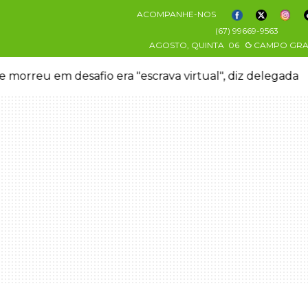
ACOMPANHE-NOS
(67) 99669-9563
AGOSTO, QUINTA
06
CAMPO GR
 morreu em desafio era "escrava virtual", diz delegada