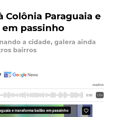
 Colônia Paraguaia e
o em passinho
ando a cidade, galera ainda
ros bairros
o
readme
1.0x
0:00