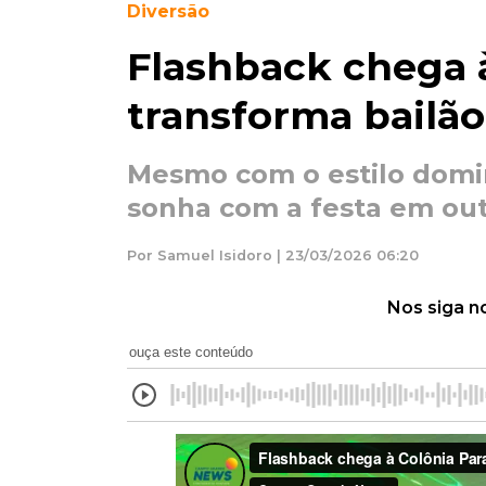
Diversão
Flashback chega à
transforma bailã
Mesmo com o estilo domin
sonha com a festa em out
Por Samuel Isidoro | 23/03/2026 06:20
Nos siga n
ouça este conteúdo