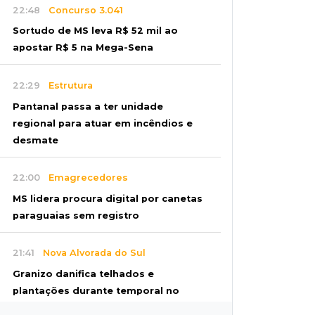
22:48
Concurso 3.041
Sortudo de MS leva R$ 52 mil ao
apostar R$ 5 na Mega-Sena
22:29
Estrutura
Pantanal passa a ter unidade
regional para atuar em incêndios e
desmate
22:00
Emagrecedores
MS lidera procura digital por canetas
paraguaias sem registro
21:41
Nova Alvorada do Sul
Granizo danifica telhados e
plantações durante temporal no
interior