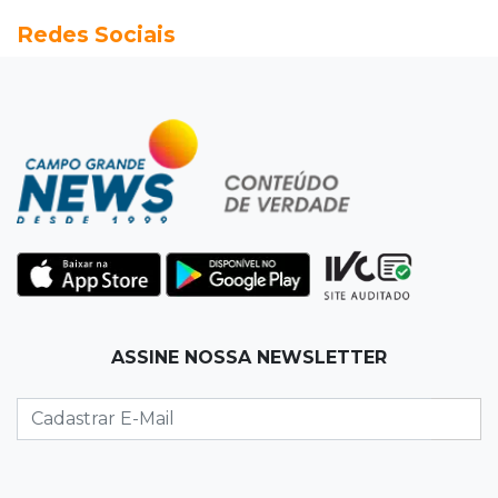
Redes Sociais
Inmet faz alerta de vendaval e tempestade
com rajadas de até 60 km/h em MS
16:25
Rede de água
Juiz obriga condomínio da Capital a fazer
ligação de água na rede pública
16:07
Mercado aquecido
Há vagas: obras da UFN3 mantêm ciclo de
contratações em Três Lagoas
15:47
Comportamento
ASSINE NOSSA NEWSLETTER
Odilon Wagner se encanta em visita ao
Bioparque Pantanal: “deslumbrante”
15:25
Zona rural