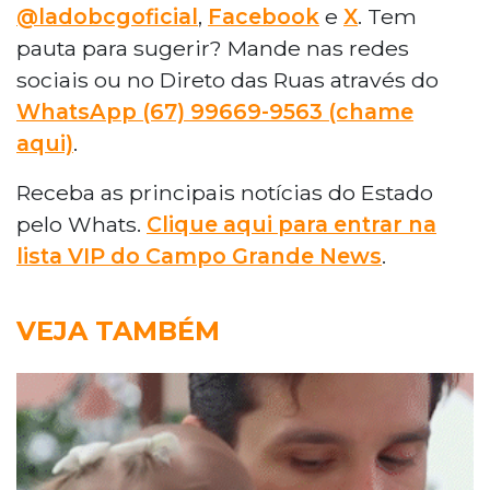
@ladobcgoficial
,
Facebook
e
X
. Tem
pauta para sugerir? Mande nas redes
sociais ou no Direto das Ruas através do
WhatsApp (67) 99669-9563 (chame
aqui)
.
Receba as principais notícias do Estado
pelo Whats.
Clique aqui para entrar na
lista VIP do Campo Grande News
.
VEJA TAMBÉM