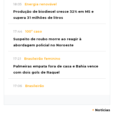
18:05
Energia renovável
Produção de biodiesel cresce 32% em MS e
supera 31 milhões de litros
17:44
100º caso
Suspeito de roubo morre ao reagir à
abordagem policial no Noroeste
17:21
Brasileirão feminino
Palmeiras empata fora de casa e Bahia vence
com dois gols de Raquel
17:06
Brasileirão
Grêmio vira sobre São Paulo com gol de falta
e deixa zona de rebaixamento
+
Notícias
16:44
Rajadas de vento