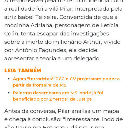
A responsável pela triste coincidência com
a vilã Pilar, vivida por Isabel Teixeira,
a realidade foi a vilã Pilar, interpretada pela
sugeriu que a personagem Adriana
atriz Isabel Teixeira. Convencida de que a
fugiria de São Paulo ao Paraguai
mocinha Adriana, personagem de Letícia
passando pelo Estado. A cena repercutiu
Colin, tenta escapar das investigações
nas redes sociais entre sul-mato-
grossenses. O roteiro tem base real: o
sobre a morte do milionário Arthur, vivido
Estado possui mais de 1,5 mil km de
por Antônio Fagundes, ela decide
fronteira seca com Paraguai e Bolívia e já
apresentar a teoria a um delegado.
apareceu em casos reais de foragidos.
LEIA TAMBÉM
Agora "terroristas", PCC e CV projetaram poder a
partir da fronteira de MS
Palermo desembarca em MS, onde já foi
beneficiado por 2 "erros" da Justiça
Antes da conversa, Pilar analisa um mapa
e chega à conclusão: "Interessante. Indo de
São Paulo pra Botucatu, dá pra ir pro