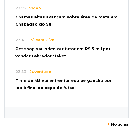
23:55
Vídeo
Chamas altas avançam sobre área de mata em
Chapadão do Sul
23:41
15ª Vara Cível
Pet shop vai indenizar tutor em R$ 5 mil por
vender Labrador "fake"
23:33
Juventude
Time de MS vai enfrentar equipe gaúcha por
ida à final da copa de futsal
23:21
Los Angeles
Denúncia leva ao resgate de irmãos deixados
sozinhos em casa trancada
+
Notícias