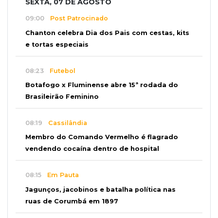
SEXTA, 07 DE AGOSTO
09:00
Post Patrocinado
Chanton celebra Dia dos Pais com cestas, kits
e tortas especiais
08:23
Futebol
Botafogo x Fluminense abre 15ª rodada do
Brasileirão Feminino
08:19
Cassilândia
Membro do Comando Vermelho é flagrado
vendendo cocaína dentro de hospital
08:15
Em Pauta
Jagunços, jacobinos e batalha política nas
ruas de Corumbá em 1897