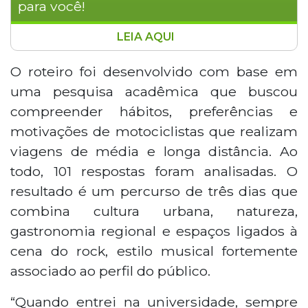
para você!
LEIA AQUI
Um estudante de Turismo de Campo
Grande desenvolveu um roteiro
O roteiro foi desenvolvido com base em
específico para mototuristas que visitam
uma pesquisa acadêmica que buscou
a capital sul-mato-grossense. Francisco
compreender hábitos, preferências e
José Moreira Filho, de 25 anos, baseou o
motivações de motociclistas que realizam
projeto em uma pesquisa com mais de
viagens de média e longa distância. Ao
100 motociclistas, criando um percurso de
três dias que combina cultura urbana,
todo, 101 respostas foram analisadas. O
natureza e gastronomia. O roteiro inclui
resultado é um percurso de três dias que
visitas ao Bioparque Pantanal, Parque das
combina cultura urbana, natureza,
Nações Indígenas e bares de rock, além
gastronomia regional e espaços ligados à
de passeios pela Estrada Parque de
cena do rock, estilo musical fortemente
Piraputanga e Rochedinho. A iniciativa
considera Campo Grande como ponto
associado ao perfil do público.
estratégico de apoio à Rota Bioceânica,
aproveitando sua infraestrutura de
“Quando entrei na universidade, sempre