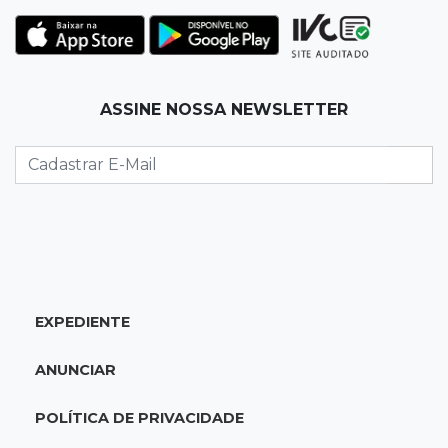
Torneio de futsal abre 34ª edição com quatro
jogos neste sábado
07:48
Pele Vermelha, Corona, Valley...
ASSINE NOSSA NEWSLETTER
Muita gente já passou a madrugada dentro da
imaginação de Scalise
07:45
José Marques
Agosto no Bosque reúne esporte, cultura e
prêmios
07:33
Agenda
EXPEDIENTE
Riedel vai a Brasília para reunião no Ministério
do Meio Ambiente
ANUNCIAR
07:30
Post Patrocinado
POLÍTICA DE PRIVACIDADE
Indústria da construção impulsiona MS e abre