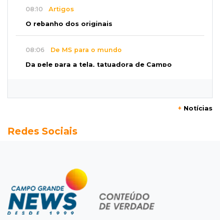
08:10
Artigos
O rebanho dos originais
08:06
De MS para o mundo
Da pele para a tela, tatuadora de Campo
Grande expõe obras na Itália
08:00
Post Patrocinado
+
Notícias
"Bota Fora" da Sofá Inbox reúne quatro
Redes Sociais
opções com 48% de desconto
07:58
Túnel do tempo
Fonte gigante fez supermercado em 1973 virar
passeio campo-grandense
07:49
Copa Pelezinho