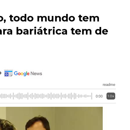
o, todo mundo tem
ra bariátrica tem de
o
readme
1.0x
0:00