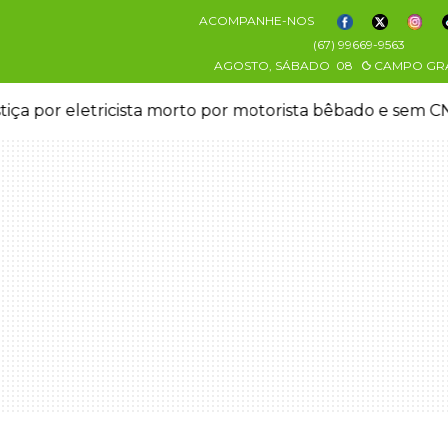
ACOMPANHE-NOS
(67) 99669-9563
AGOSTO, SÁBADO
08
CAMPO GR
stiça por eletricista morto por motorista bêbado e sem 