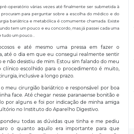
ré-operatório várias vezes até finalmente ser submetida à
 procuram para perguntar sobre a escolha do médico e do
rgia bariátrica e metabólica é comumente chamada. Existe
mundo tem um pouco e eu concordo, mas já passei cada uma
 tudo um pouco...
s jocosos e até mesmo uma pressa em fazer o
 até o dia em que eu consegui realmente sentir
e não desistiu de mim. Estou sim falando do meu
 clínico escolhido para o procedimento é muito,
rurgia, inclusive a longo prazo.
 o meu cirurgião bariátrico e responsável por boa
minha face. Até chegar nesse paranaense bonitão e
do por alguns e foi por indicação de minha amiga
ultório no Instituto do Aparelho Digestivo.
espondeu todas as dúvidas que tinha e me pediu
aro o quanto aquilo era importante para que