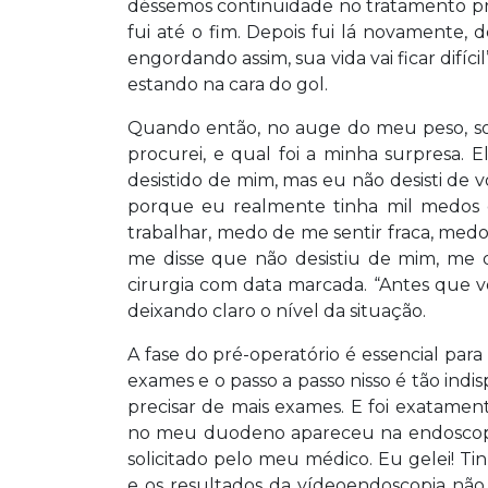
déssemos continuidade no tratamento pré
fui até o fim. Depois fui lá novamente, d
engordando assim, sua vida vai ficar difíc
estando na cara do gol.
Quando então, no auge do meu peso, so
procurei, e qual foi a minha surpresa. 
desistido de mim, mas eu não desisti de 
porque eu realmente tinha mil medos
trabalhar, medo de me sentir fraca, me
me disse que não desistiu de mim, me 
cirurgia com data marcada. “Antes que v
deixando claro o nível da situação.
A fase do pré-operatório é essencial pa
exames e o passo a passo nisso é tão indi
precisar de mais exames. E foi exatame
no meu duodeno apareceu na endoscopi
solicitado pelo meu médico. Eu gelei! T
e os resultados da vídeoendoscopia não 