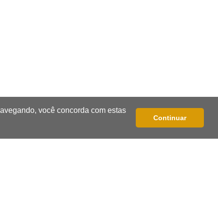
de acesso inédito à Série A2 feminina
18:13
Nacional
Alerta em celulares mobiliza buscas
por bebê
17:58
Registro do céu
Após chuva, despedida do "sextou" é
com pôr do sol que parece fogo
 navegando, você concorda com estas
Continuar
17:45
Em Corumbá
Ex-vereador preso começa briga
durante banho de sol e leva socos de
detento