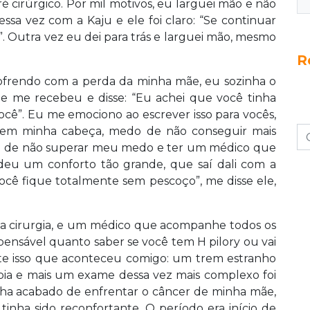
 cirúrgico. Por mil motivos, eu larguei mão e não
essa vez com a Kaju e ele foi claro: “Se continuar
il”. Outra vez eu dei para trás e larguei mão, mesmo
R
frendo com a perda da minha mãe, eu sozinha o
Ele me recebeu e disse: “Eu achei que você tinha
você”. Eu me emociono ao escrever isso para vocês,
 em minha cabeça, medo de não conseguir mais
do de não superar meu medo e ter um médico que
deu um conforto tão grande, que saí dali com a
ocê fique totalmente sem pescoço”, me disse ele,
ra a cirurgia, e um médico que acompanhe todos os
spensável quanto saber se você tem H pilory ou vai
nte isso que aconteceu comigo: um trem estranho
a e mais um exame dessa vez mais complexo foi
inha acabado de enfrentar o câncer de minha mãe,
tinha sido reconfortante. O período era início de