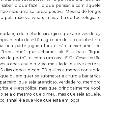
sem saber o que fazer, o que pensar e com aquele
ntão mais uma surpresa positiva. Mesmo de longe,
 pela mão via whats (maravilha de tecnologia) e
 mudança do método cirurgico, que ao invés de by
grampeamento do estômago com desvio do intestino,
ia boa parte jogada fora e não mexeríamos no
 “trequinho” que achamos ali. E a frase “fique
 de perto”, foi como um oásis. E Dr. Cesar foi tão
s a anestesia e o vi ao meu lado, eu tive certeza
75 dias depois e com 30 quilos a menos contando
ro que quem quer se submeter a cirurgia bariátrica
arceiro, que seja atencioso, verdadeiro, membro
iátrica e Metabólica, mas que principalmente você
não seja o mesmo que o meu, mas que seja aquele,
 afinal, é a sua vida que está em jogo!