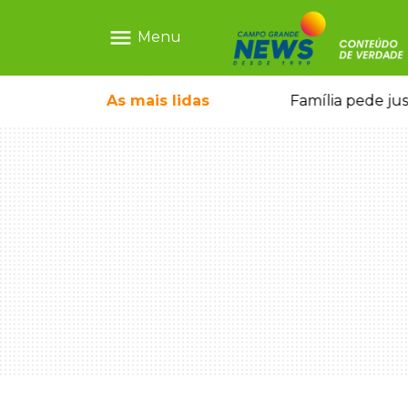
menu
Menu
o pela FAB morrem em confronto
As mais
lidas
Família pede ju