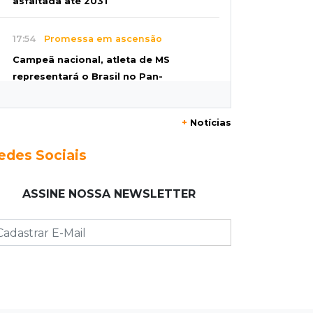
asfaltada até 2031
17:54
Promessa em ascensão
Campeã nacional, atleta de MS
representará o Brasil no Pan-
Americano de judô
+
Notícias
17:46
Danos morais
Grávida acha barata em hambúrguer
edes Sociais
e restaurante terá de pagar R$ 6 mil
ASSINE NOSSA NEWSLETTER
17:32
Veja os horários
Velório de Luis Pedro Scalise será no
Rubens Gil de Camillo nesta sexta-
feira
17:25
Operação Lívia