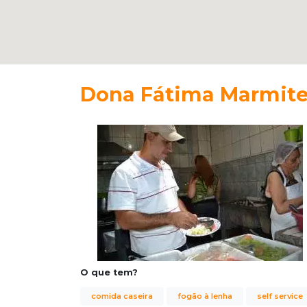
Dona Fátima Marmit
O que tem?
comida caseira
fogão à lenha
self service