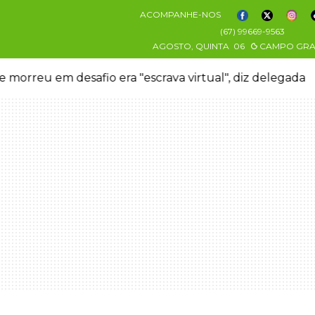
ACOMPANHE-NOS
(67) 99669-9563
AGOSTO, QUINTA
06
CAMPO GR
 morreu em desafio era "escrava virtual", diz delegada