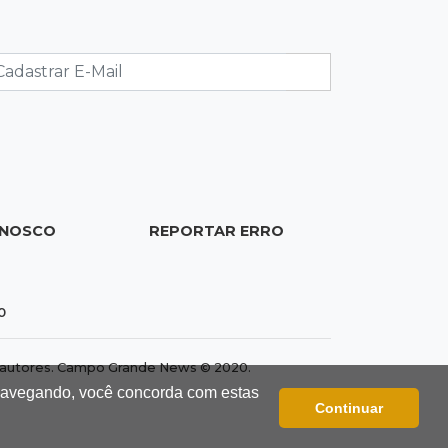
Nova lei pune deepfakes sexuais com
crianças e amplia investigação na
internet
17:17
Quatro carros
Idoso sofre mal súbito enquanto
dirigia e provoca engavetamento na
Mascarenhas
ONOSCO
REPORTAR ERRO
17:09
Dourados
CAC que usou dados falsos para
conseguir autorização é alvo da PF
0
17:08
Logística
dos autores. Campo Grande News © 2020.
Infraestrutura se torna alicerce da
 navegando, você concorda com estas
nova economia de MS, diz Gerson
Continuar
Claro