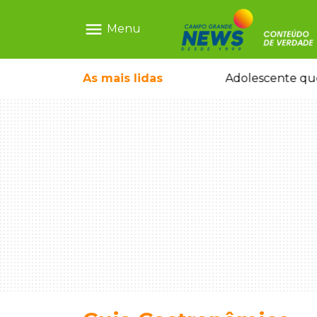
menu
Menu
olescente antes de induzi-la à morte
As mais
lidas
Adolescente que