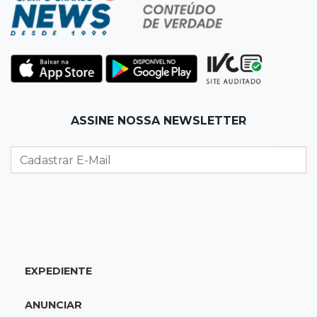
Homem é baleado após apontar revólver para
policiais militares
22:42
Resumão
Palmeiras e Vasco confirmam vagas nas
quartas da Copa do Brasil
ASSINE NOSSA NEWSLETTER
22:26
Eleições 2026
Eleitorado aprova teste da urna, mas diz que
colinha será "fundamental"
22:05
Sidrolândia
Briga termina com homem de 35 anos
assassinado a facadas
EXPEDIENTE
21:40
Ideb
ANUNCIAR
Escolas municipais lideram notas do Ensino