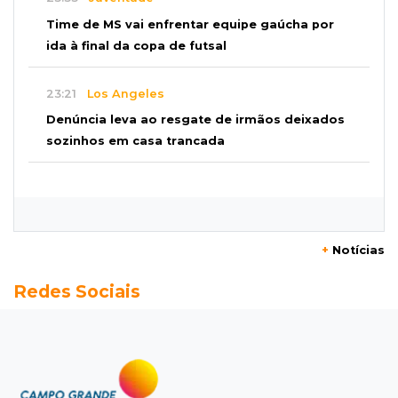
Time de MS vai enfrentar equipe gaúcha por
ida à final da copa de futsal
23:21
Los Angeles
Denúncia leva ao resgate de irmãos deixados
sozinhos em casa trancada
23:17
Clima
Defesa Civil recomenda atenção em MS com
formação de ciclone bomba
+
Notícias
23:00
Ideb
Redes Sociais
Entre escolas com nota divulgada, 3 estaduais
lideram o Ensino Médio na Capital
22:57
Chapadão do Sul