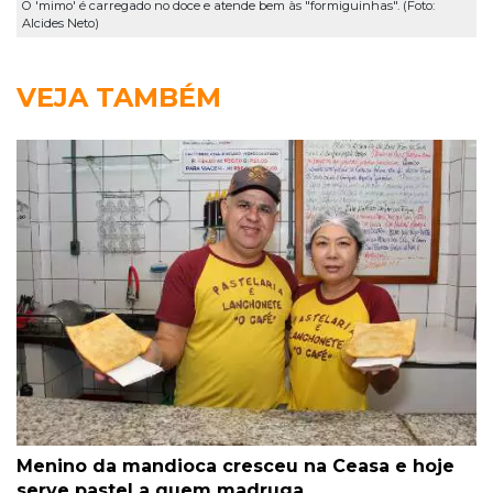
O 'mimo' é carregado no doce e atende bem às "formiguinhas". (Foto:
Alcides Neto)
VEJA TAMBÉM
Menino da mandioca cresceu na Ceasa e hoje
serve pastel a quem madruga