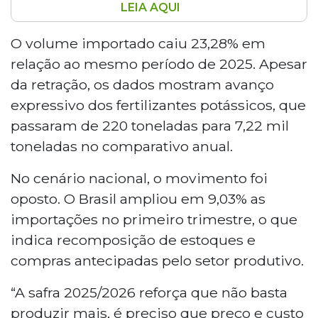
LEIA AQUI
Mato Grosso do Sul registrou aumento de
até 39% nos preços de fertilizantes no
O volume importado caiu 23,28% em
primeiro trimestre de 2026, com
relação ao mesmo período de 2025. Apesar
importações acima de 23 mil toneladas,
da retração, os dados mostram avanço
queda de 23,28% ante 2025, segundo a
expressivo dos fertilizantes potássicos, que
Aprosoja. Fertilizantes potássicos
passaram de 220 toneladas para 7,22 mil
cresceram de 220 para 7,22 mil
toneladas. No Brasil, as importações
toneladas no comparativo anual.
subiram 9,03%. A relação de troca piorou,
No cenário nacional, o movimento foi
exigindo mais grãos para adquirir
insumos e reduzindo margens dos
oposto. O Brasil ampliou em 9,03% as
produtores.
importações no primeiro trimestre, o que
indica recomposição de estoques e
compras antecipadas pelo setor produtivo.
“A safra 2025/2026 reforça que não basta
produzir mais, é preciso que preço e custo