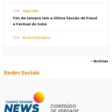
11:16
Agendão
Fim de semana tem a Última Sessão de Freud
e Festival do Sobá
11:14
Nova Andradina
Carreta com soja fica destruída após incêndio
e motorista sai ileso
+
Notícias
11:05
Trânsito
Redes Sociais
Motociclista é 2ª morte do dia no trânsito da
Capital
10:47
Polícia investiga
Bebê some após mãe adolescente ir à casa de
mulher que conheceu na internet