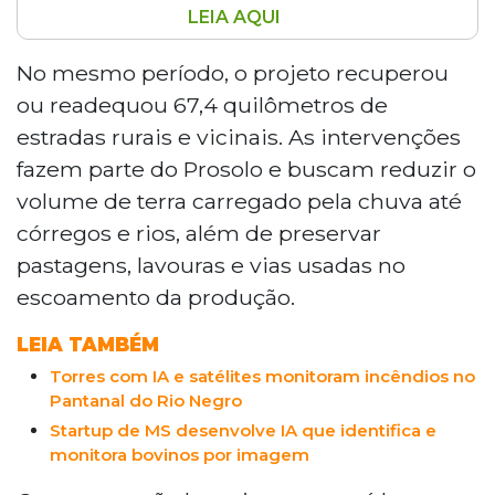
LEIA AQUI
Entre 2022 e 2025, foram implantados
721,8 quilômetros de terraços em quatro
No mesmo período, o projeto recuperou
municípios de Mato Grosso do Sul,
ou readequou 67,4 quilômetros de
protegendo 3.118 hectares contra erosão
estradas rurais e vicinais. As intervenções
na Bacia do Taquari. O projeto Prosolo
fazem parte do Prosolo e buscam reduzir o
também recuperou 67,4 quilômetros de
volume de terra carregado pela chuva até
estradas rurais. Paralelamente, a Rede de
Sementes Flor do Cerrado reúne mais de
córregos e rios, além de preservar
100 coletores de sementes nativas,
pastagens, lavouras e vias usadas no
majoritariamente mulheres de
escoamento da produção.
comunidades quilombolas, gerando
renda e abastecendo projetos de
LEIA TAMBÉM
restauração ambiental no Cerrado.
Torres com IA e satélites monitoram incêndios no
Pantanal do Rio Negro
Startup de MS desenvolve IA que identifica e
monitora bovinos por imagem