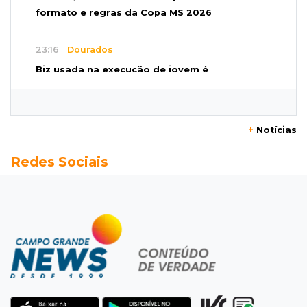
formato e regras da Copa MS 2026
23:16
Dourados
Biz usada na execução de jovem é
abandonada em área de mata
22:57
Chuva
+
Notícias
Vento forte aumenta medo de queda de
Redes Sociais
árvore sobre casas no Vilas Boas
22:38
Mensageiro
WhatsApp deixará de funcionar em aparelhos
antigos a partir de setembro
22:19
Thiago Servo
Sertanejo desiste de ação de R$ 12 milhões
por pagar pensão sem ser pai