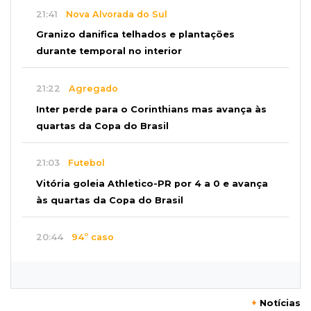
21:41
Nova Alvorada do Sul
Granizo danifica telhados e plantações
durante temporal no interior
21:22
Agregado
Inter perde para o Corinthians mas avança às
quartas da Copa do Brasil
21:03
Futebol
Vitória goleia Athletico-PR por 4 a 0 e avança
às quartas da Copa do Brasil
20:44
94º caso
Foragido por roubo morre baleado em
confronto com policiais militares
+
Notícias