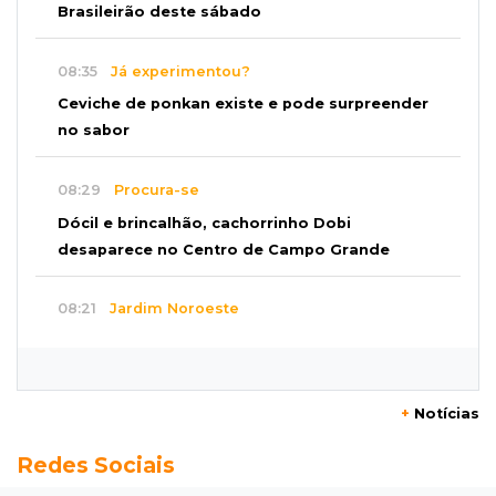
Brasileirão deste sábado
08:35
Já experimentou?
Ceviche de ponkan existe e pode surpreender
no sabor
08:29
Procura-se
Dócil e brincalhão, cachorrinho Dobi
desaparece no Centro de Campo Grande
08:21
Jardim Noroeste
Homem invade casa pela janela e abusa de
mulher dentro do quarto
+
Notícias
08:18
Pecuária
Redes Sociais
Rebanho bovino de MS encolhe em 616 mil
animais em um ano