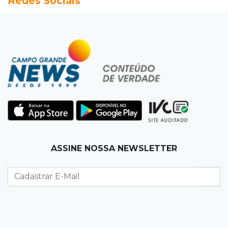
Redes Sociais
acidente com F-1000 na Av. Heráclito
18:46
Futsal de base
Rodada de estreia da Copa Pelezinho soma 35
gols em quatro jogos
18:28
Concurso 3.042
Mega-Sena sorteia neste domingo prêmio
acumulado em R$ 165 milhões
18:05
Energia renovável
ASSINE NOSSA NEWSLETTER
Produção de biodiesel cresce 32% em MS e
supera 31 milhões de litros
17:44
100º caso
Suspeito de roubo morre ao reagir à