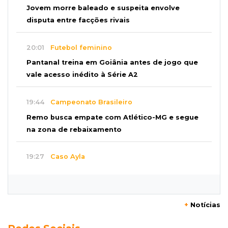
Jovem morre baleado e suspeita envolve
disputa entre facções rivais
20:01
Futebol feminino
Pantanal treina em Goiânia antes de jogo que
vale acesso inédito à Série A2
19:44
Campeonato Brasileiro
Remo busca empate com Atlético-MG e segue
na zona de rebaixamento
19:27
Caso Ayla
Defesa diz que preso suspeito de sequestro
só emprestou casa a conhecido
+
Notícias
19:02
Estrela do Sul
Caminhão tomba e trava trânsito após