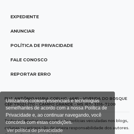
abordagem policial no Noroeste
EXPEDIENTE
17:21
Brasileirão feminino
Palmeiras empata fora de casa e Bahia vence
ANUNCIAR
com dois gols de Raquel
POLÍTICA DE PRIVACIDADE
17:06
Brasileirão
Grêmio vira sobre São Paulo com gol de falta
FALE CONOSCO
e deixa zona de rebaixamento
REPORTAR ERRO
16:44
Rajadas de vento
Inmet faz alerta de vendaval e tempestade
com rajadas de até 60 km/h em MS
RUA ANTÔNIO MARIA COELHO, 4681 - VIVENDA DO BOSQUE
Utilizamos cookies essenciais e tecnologias
CEP 79021-170 - CAMPO GRANDE - MS (67) 3316-7200
semelhantes de acordo com a nossa Política de
16:25
Rede de água
Privacidade e, ao continuar navegando, você
Todos os direitos reservados. As notícias veiculadas nos blogs,
Juiz obriga condomínio da Capital a fazer
concorda com estas condições.
colunas ou artigos são de inteira responsabilidade dos autores.
ligação de água na rede pública
Ver política de privacidade