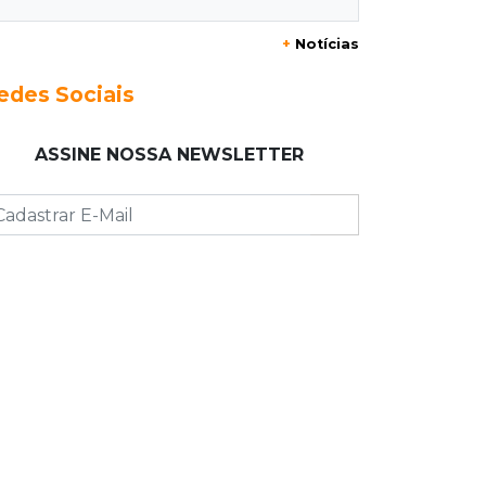
+
Notícias
13:40
Indústria
Mineração ganha força, gera mais
edes Sociais
empregos e impulsiona exportações
de MS
ASSINE NOSSA NEWSLETTER
13:34
Rio Verde do MT
Um dia após matar companheira,
homem se entrega e acaba preso por
feminicídio
13:25
Nova Ala
Hospital de Câncer inaugura 20 leitos
de UTI e amplia capacidade para
pacientes
13:17
Depoimento contraditório