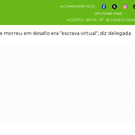
ACOMPANHE-NOS
(67) 99669-9563
AGOSTO, SEXTA
07
CAMPO GRA
 morreu em desafio era "escrava virtual", diz delegada