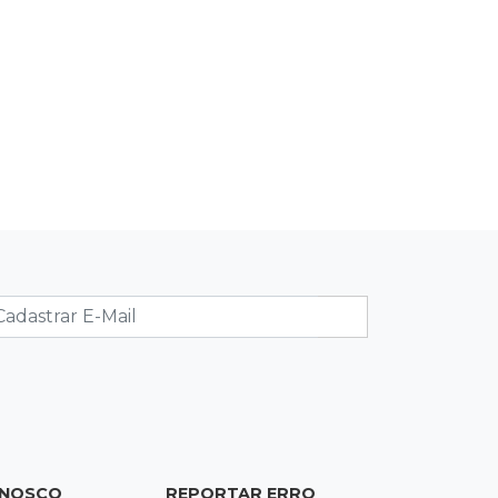
12:41
Podcast
Adolescente em Unei custa mais que
mensalidade de Medicina, compara
secretário
12:37
Ao lado de viatura
Esposa de motociclista morto chega
primeiro ao acidente e é amparada
pela mãe
12:21
Agosto Lilás
Adriane relata violência política e
reforça combate à violência contra
mulheres
12:13
Velório
Amigos se despedem de Scalise e
ONOSCO
REPORTAR ERRO