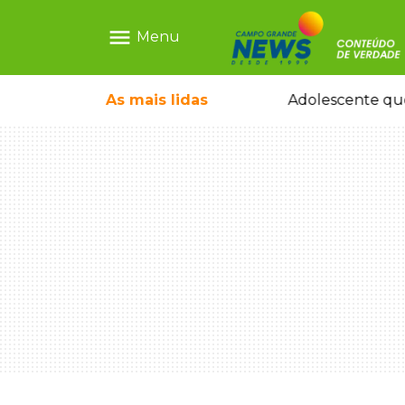
menu
Menu
pode ganhar dia oficial em MS
As mais
lidas
Adolescente que