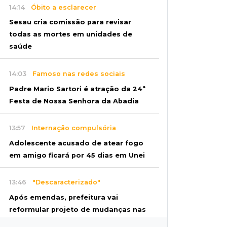
14:14
Óbito a esclarecer
Sesau cria comissão para revisar
todas as mortes em unidades de
saúde
14:03
Famoso nas redes sociais
Padre Mario Sartori é atração da 24ª
Festa de Nossa Senhora da Abadia
13:57
Internação compulsória
Adolescente acusado de atear fogo
em amigo ficará por 45 dias em Unei
13:46
"Descaracterizado"
Após emendas, prefeitura vai
reformular projeto de mudanças nas
leis tributárias