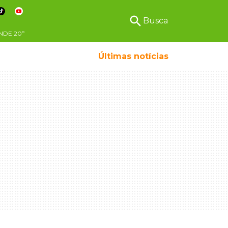
search
Busca
NDE
20º
Últimas notícias