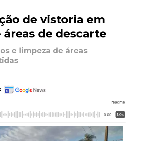
ação de vistoria em
e áreas de descarte
tos e limpeza de áreas
tidas
o
readme
1.0x
0:00