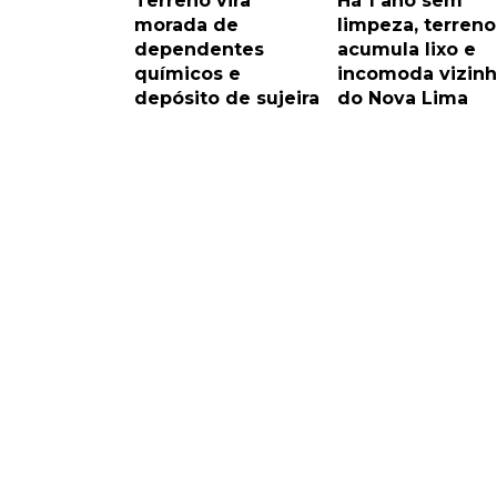
Terreno vira
Há 1 ano sem
morada de
limpeza, terreno
dependentes
acumula lixo e
químicos e
incomoda vizin
depósito de sujeira
do Nova Lima