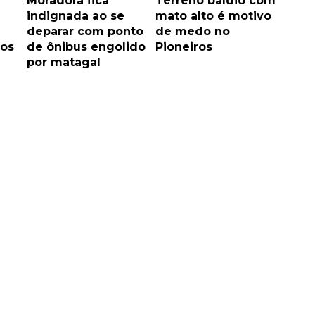
Moradora fica
Terreno baldio com
indignada ao se
mato alto é motivo
deparar com ponto
de medo no
hos
de ônibus engolido
Pioneiros
por matagal