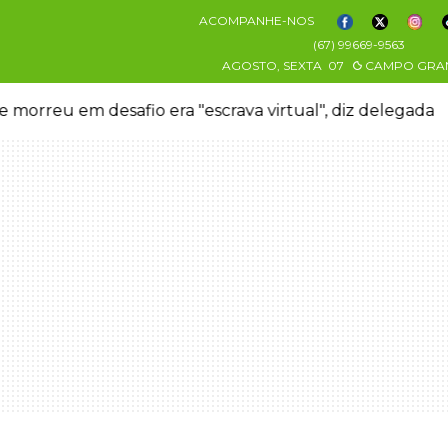
ACOMPANHE-NOS
(67) 99669-9563
AGOSTO, SEXTA
07
CAMPO GRA
 morreu em desafio era "escrava virtual", diz delegada