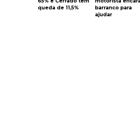
65% e Cerrado tem
motorista encar
queda de 11,5%
barranco para
ajudar