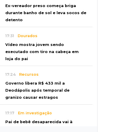
Ex-vereador preso começa briga
durante banho de sol e leva socos de
detento
17:31
Dourados
Vídeo mostra jovem sendo
executado com tiro na cabeça em
loja do pai
17:24
Recursos
Governo libera R$ 433 mil a
Deodápolis após temporal de
granizo causar estragos
17:17
Em investigação
Pai de bebê desaparecida vai à
polícia e nega ser membro de facção