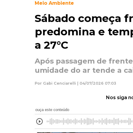
Meio Ambiente
Sábado começa fri
predomina e temp
a 27°C
Após passagem de frente f
umidade do ar tende a cai
Por Gabi Cenciarelli | 04/07/2026 07:03
Nos siga n
ouça este conteúdo