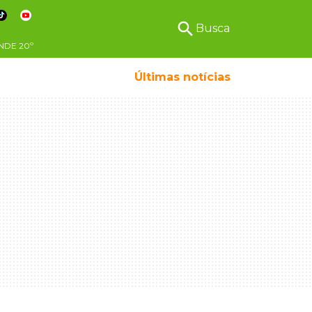
search
Busca
NDE
20º
Últimas notícias