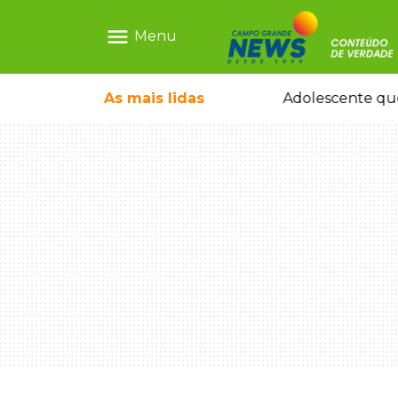
menu
Menu
pode ganhar dia oficial em MS
As mais
lidas
Adolescente que