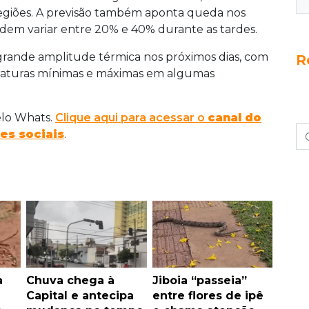
egiões. A previsão também aponta queda nos
odem variar entre 20% e 40% durante as tardes.
 grande amplitude térmica nos próximos dias, com
R
eraturas mínimas e máximas em algumas
elo Whats.
Clique aqui para acessar o
canal do
es sociais
.
a
Chuva chega à
Jiboia “passeia”
Capital e antecipa
entre flores de ipê