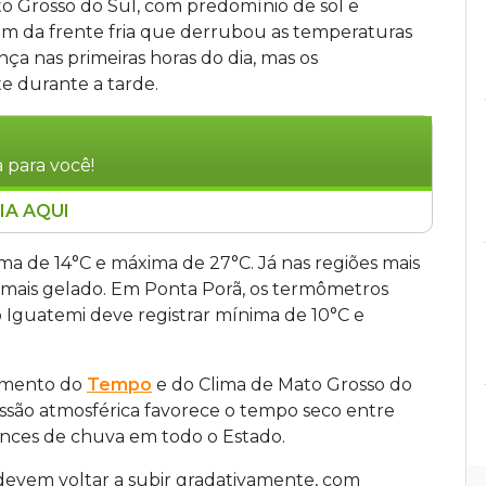
o Grosso do Sul, com predomínio de sol e
em da frente fria que derrubou as temperaturas
ença nas primeiras horas do dia, mas os
 durante a tarde.
 para você!
IA AQUI
rosso do Sul, com sol e frio nas primeiras
varia entre 14°C e 27°C. No sul do Estado, o
a de 14°C e máxima de 27°C. Já nas regiões mais
 entre 11°C e 23°C e Iguatemi entre 10°C e 22°C.
a mais gelado. Em Ponta Porã, os termômetros
da-feira, com umidade entre 20% e 40% e
 Iguatemi deve registrar mínima de 10°C e
algumas regiões.
amento do
Tempo
e do Clima de Mato Grosso do
essão atmosférica favorece o tempo seco entre
ances de chuva em todo o Estado.
 devem voltar a subir gradativamente, com