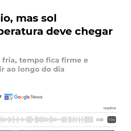
o, mas sol
eratura deve chegar
ria, tempo fica firme e
r ao longo do dia
o
readme
1.0x
0:00