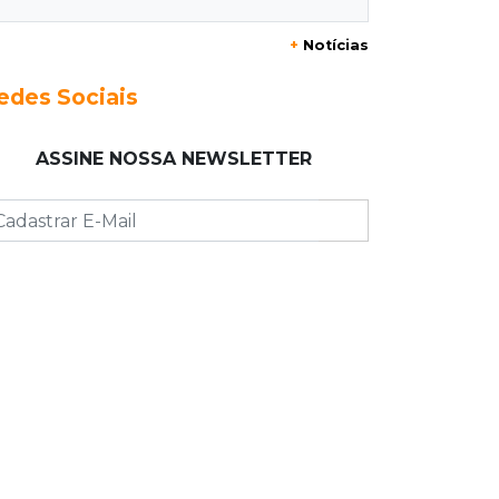
+
Notícias
17:12
"Meu irmão não volta mais"
Família pede justiça por eletricista
edes Sociais
morto por motorista bêbado e sem
CNH
ASSINE NOSSA NEWSLETTER
17:01
Transferidos
Mandantes de mortes em guerra de
facções vão para presídio federal
17:00
Vila Sobrinho
Uno capota e Gol invade terreno em
acidente próximo à Praça do Papa
16:52
De estimação
Pet shop é recorrente na venda de
cães "fake" e até de animais doentes