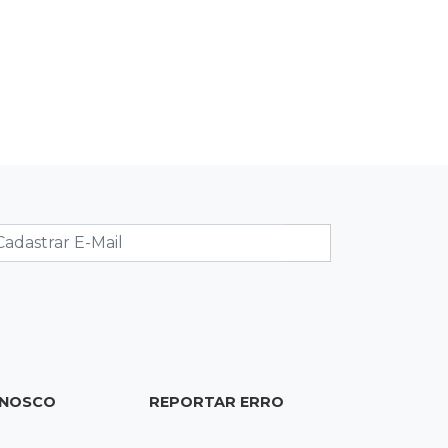
16:07
Crime em maio
Assassino é preso saindo armado de
padaria no Taveirópolis
15:53
Feriadão
Justiça suspende expediente por
dois dias e só volta na próxima
quarta
15:45
Vídeo
Jovem é baleado por atiradores na
loja do pai e morre a caminho do
hospital
ONOSCO
REPORTAR ERRO
15:35
Crime no Coophavila II