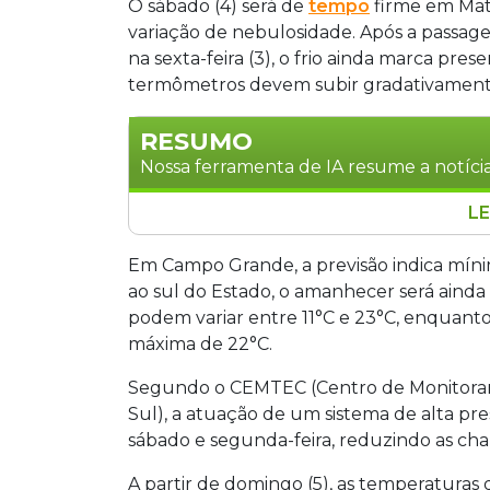
O sábado (4) será de
tempo
firme em Mat
variação de nebulosidade. Após a passag
na sexta-feira (3), o frio ainda marca pres
termômetros devem subir gradativamente
RESUMO
Nossa ferramenta de IA resume a notícia
LE
O sábado será de tempo firme em Mato G
horas. Em Campo Grande, a temperatura 
Em Campo Grande, a previsão indica mínim
frio é mais intenso: Ponta Porã registra
ao sul do Estado, o amanhecer será aind
O CEMTEC prevê tempo seco até segun
podem variar entre 11°C e 23°C, enquanto
amplitude térmica superior a 15°C em 
máxima de 22°C.
Segundo o CEMTEC (Centro de Monitor
Sul), a atuação de um sistema de alta pr
sábado e segunda-feira, reduzindo as ch
A partir de domingo (5), as temperaturas