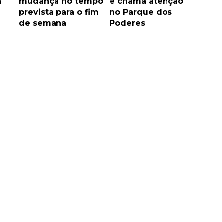
a
mudança no tempo
e chama atenção
prevista para o fim
no Parque dos
de semana
Poderes