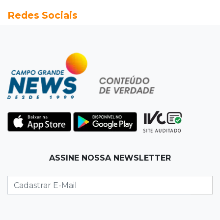
Redes Sociais
MS chega a 25 cachaças registradas e amplia
número de produtores em 67%
13:12
Fraude eletrônica
Idoso tem R$ 39,7 mil retirados da conta em
três transferências misteriosas
13:00
Artigos
O crescimento descontrolado das big techs
12:55
Ventania
ASSINE NOSSA NEWSLETTER
Árvore cai, bloqueia avenida e deixa comércio
sem energia em Campo Grande
12:34
"Foi mal"
Mulher em situação de rua coloca fogo em