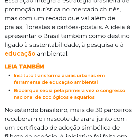
Essa ação integra a estratégia brasileira de
foram levadas pela Embratur à feira de
promoção turística no mercado chinês,
turismo ITB China 2026, em Xangai. Mais
mas com um recado que vai além de
de 30 parceiros receberam o mascote
praias, florestas e cartões-postais. A ideia é
com certificado de adoção simbólica,
apresentar o Brasil também como destino
como parte de uma estratégia que une
promoção turística e sustentabilidade. O
ligado à sustentabilidade, à pesquisa e à
Brasil recebeu 103 mil turistas chineses
educação
ambiental.
em 2025, alta de 50%, e projeta
crescimento de 30% em 2026.
LEIA TAMBÉM
Instituto transforma araras urbanas em
ferramenta de educação ambiental
Bioparque sedia pela primeira vez o congresso
nacional de zoológicos e aquários
No estande brasileiro, mais de 30 parceiros
receberam o mascote de arara junto com
um certificado de adoção simbólica de
filhote da espécie. A iniciativa foi feita em