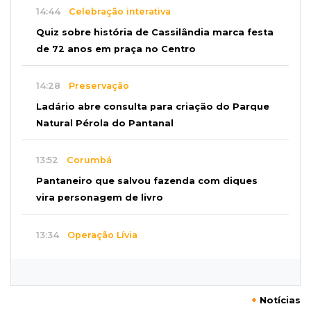
14:44
Celebração interativa
Quiz sobre história de Cassilândia marca festa
de 72 anos em praça no Centro
14:28
Preservação
Ladário abre consulta para criação do Parque
Natural Pérola do Pantanal
13:52
Corumbá
Pantaneiro que salvou fazenda com diques
vira personagem de livro
13:34
Operação Lívia
Discord é investigado por falha na proteção
de menores após morte de adolescente
+
Notícias
13:33
Produção artesanal