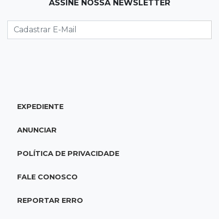
ASSINE NOSSA NEWSLETTER
20:29
Pedro Gomes
Jovem morre baleado e suspeita envolve
disputa entre facções rivais
20:01
Futebol feminino
Pantanal treina em Goiânia antes de jogo que
vale acesso inédito à Série A2
EXPEDIENTE
19:44
Campeonato Brasileiro
ANUNCIAR
Remo busca empate com Atlético-MG e segue
na zona de rebaixamento
POLÍTICA DE PRIVACIDADE
19:27
Caso Ayla
FALE CONOSCO
Defesa diz que preso suspeito de sequestro
só emprestou casa a conhecido
REPORTAR ERRO