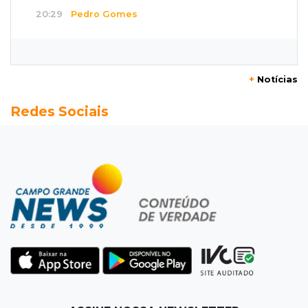
20:29
Pedro Gomes
Jovem morre baleado e suspeita envolve
disputa entre facções rivais
+
Notícias
20:01
Futebol feminino
Redes Sociais
Pantanal treina em Goiânia antes de jogo que
vale acesso inédito à Série A2
19:44
Campeonato Brasileiro
Remo busca empate com Atlético-MG e segue
na zona de rebaixamento
19:27
Caso Ayla
Defesa diz que preso suspeito de sequestro
só emprestou casa a conhecido