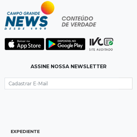
22:57
Chapadão do Sul
Homem é baleado após apontar revólver para
policiais militares
22:42
Resumão
Palmeiras e Vasco confirmam vagas nas
quartas da Copa do Brasil
ASSINE NOSSA NEWSLETTER
22:26
Eleições 2026
Eleitorado aprova teste da urna, mas diz que
colinha será "fundamental"
22:05
Sidrolândia
Briga termina com homem de 35 anos
assassinado a facadas
EXPEDIENTE