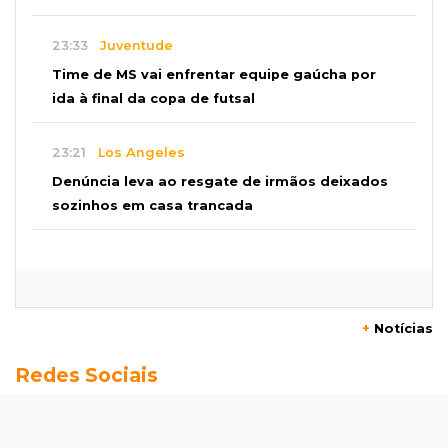
23:33
Juventude
Time de MS vai enfrentar equipe gaúcha por
ida à final da copa de futsal
23:21
Los Angeles
Denúncia leva ao resgate de irmãos deixados
sozinhos em casa trancada
23:17
Clima
Defesa Civil recomenda atenção em MS com
formação de ciclone bomba
+
Notícias
23:00
Ideb
Redes Sociais
Entre escolas com nota divulgada, 3 estaduais
lideram o Ensino Médio na Capital