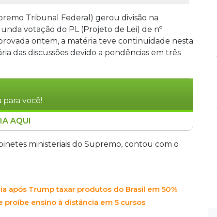
premo Tribunal Federal) gerou divisão na
nda votação do PL (Projeto de Lei) de nº
provada ontem, a matéria teve continuidade nesta
ária das discussões devido a pendências em três
 para você!
IA AQUI
 STF; bancada de MS se divide. Projeto de lei
isteriais do Supremo teve segunda votação
abinetes ministeriais do Supremo, contou com o
a recebeu apoio de 178 deputados, incluindo
 (PSDB), Camila Jara e Vander Loubet (PT) de
utados sul-mato-grossenses votaram contra,
 após Trump taxar produtos do Brasil em 50%
legando custos elevados e questionando
fica medida pela segurança e fortalecimento da
 proíbe ensino à distância em 5 cursos
iação de cargos comissionados e de agentes da