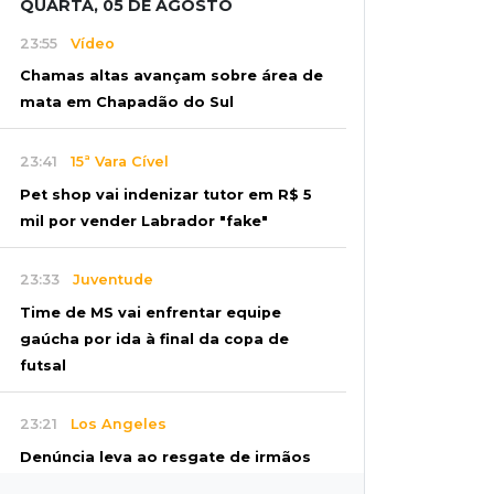
QUARTA, 05 DE AGOSTO
23:55
Vídeo
Chamas altas avançam sobre área de
mata em Chapadão do Sul
23:41
15ª Vara Cível
Pet shop vai indenizar tutor em R$ 5
mil por vender Labrador "fake"
23:33
Juventude
Time de MS vai enfrentar equipe
gaúcha por ida à final da copa de
futsal
23:21
Los Angeles
Denúncia leva ao resgate de irmãos
deixados sozinhos em casa trancada