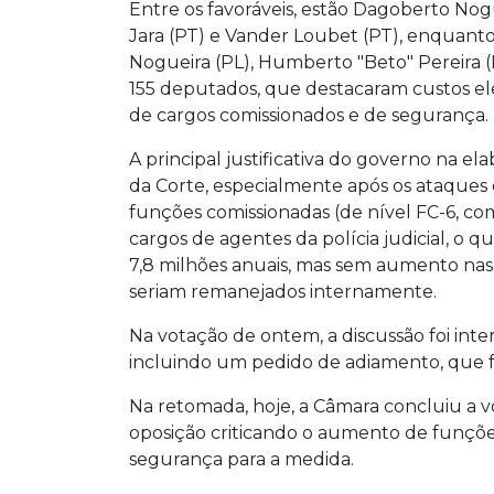
Entre os favoráveis, estão Dagoberto No
polícia judicial terá impacto anual de
Jara (PT) e Vander Loubet (PT), enquanto
remanejados internamente. Projeto se
Nogueira (PL), Humberto "Beto" Pereira 
155 deputados, que destacaram custos el
de cargos comissionados e de segurança.
A principal justificativa do governo na e
da Corte, especialmente após os ataques d
funções comissionadas (de nível FC-6, co
cargos de agentes da polícia judicial, o
7,8 milhões anuais, mas sem aumento nas d
seriam remanejados internamente.
Na votação de ontem, a discussão foi int
incluindo um pedido de adiamento, que fo
Na retomada, hoje, a Câmara concluiu a 
oposição criticando o aumento de funções 
segurança para a medida.