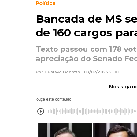
Política
Bancada de MS se
de 160 cargos par
Texto passou com 178 vot
apreciação do Senado Fe
Por Gustavo Bonotto | 09/07/2025 21:10
Nos siga n
ouça este conteúdo