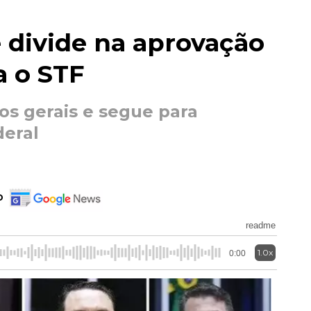
 divide na aprovação
a o STF
os gerais e segue para
deral
o
readme
1.0x
0:00