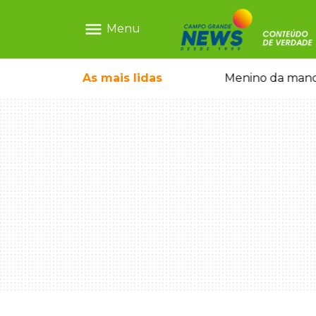
menu
Menu
com show gratuito na Feira Central
As mais
lidas
Menino da mandi