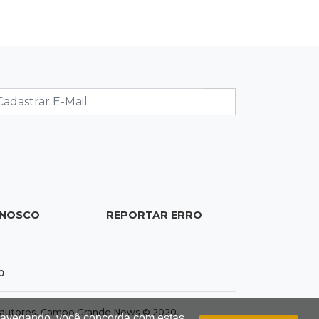
Ex-PM deixa prisão para tratamento
médico 5 meses após ser capturado
19:41
Feminicídio
Júri condena a 25 anos homem que
atropelou esposa em frente aos
filhos
19:20
Selic
Banco Central reduz juros para 14%
ao ano em 4º corte consecutivo
ONOSCO
REPORTAR ERRO
19:05
Pregão
Dólar comercial fecha cotado a R$
0
5,12 com atenção ao cenário externo
dos autores. Campo Grande News © 2020.
 navegando, você concorda com estas