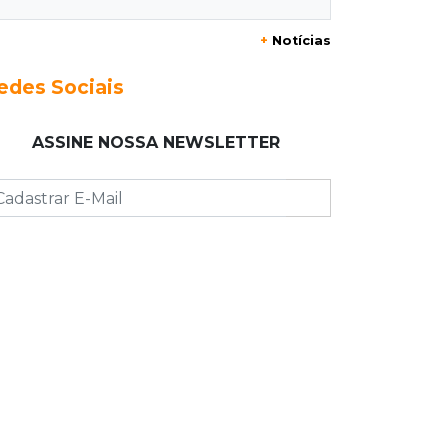
+
Notícias
23:17
Clima
Defesa Civil recomenda atenção em
edes Sociais
MS com formação de ciclone bomba
ASSINE NOSSA NEWSLETTER
23:00
Ideb
Entre escolas com nota divulgada, 3
estaduais lideram o Ensino Médio na
Capital
22:57
Chapadão do Sul
Homem é baleado após apontar
revólver para policiais militares
22:42
Resumão
Palmeiras e Vasco confirmam vagas
nas quartas da Copa do Brasil