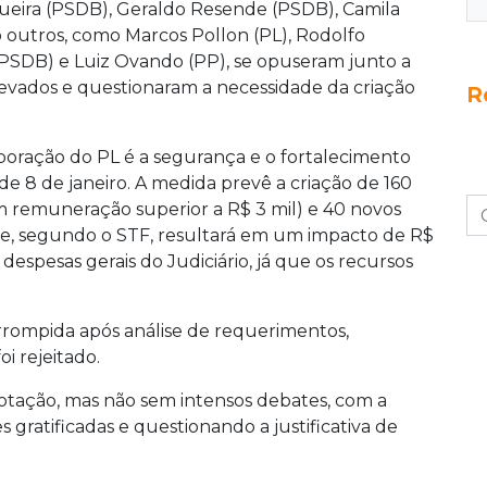
gueira (PSDB), Geraldo Resende (PSDB), Camila
 R$ 7,8 milhões, segundo o STF, com recursos
 outros, como Marcos Pollon (PL), Rodolfo
gue para análise no Senado.
(PSDB) e Luiz Ovando (PP), se opuseram junto a
evados e questionaram a necessidade da criação
R
laboração do PL é a segurança e o fortalecimento
e 8 de janeiro. A medida prevê a criação de 160
m remuneração superior a R$ 3 mil) e 40 novos
 que, segundo o STF, resultará em um impacto de R$
espesas gerais do Judiciário, já que os recursos
errompida após análise de requerimentos,
i rejeitado.
votação, mas não sem intensos debates, com a
gratificadas e questionando a justificativa de