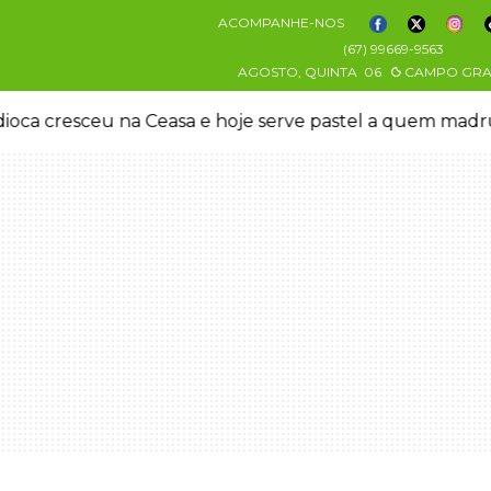
ACOMPANHE-NOS
(67) 99669-9563
AGOSTO, QUINTA
06
CAMPO GR
oca cresceu na Ceasa e hoje serve pastel a quem mad