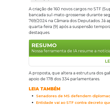
A criação de 160 novos cargos no STF (Su
bancada sul-mato-grossense durante segu
769/2024 na Câmara dos Deputados. Já a
quarta-feira (9) após a suspensão tempor
destaques.
RESUMO
Nossa ferramenta de IA resume a notícia
LE
Câmara aprova criação de 160 cargos no
que altera estrutura de gabinetes min
A proposta, que altera a estrutura dos g
concluída nesta quarta-feira. Propost
apoio de 178 dos 334 parlamentares.
Dagoberto Nogueira e Geraldo Resende
LEIA TAMBÉM
Mato Grosso do Sul.Outros quatro dep
Senadores de MS defendem diplomacia
juntamente com 155 parlamentares, a
necessidade dos cargos. Governo justi
Entidade vai ao STF contra decreto que
Corte após ataques de 8 de janeiro. Cr