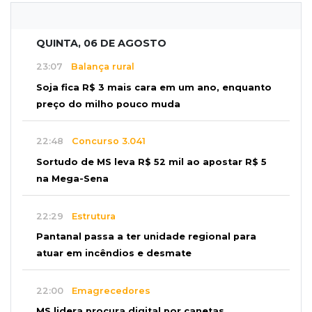
QUINTA, 06 DE AGOSTO
23:07
Balança rural
Soja fica R$ 3 mais cara em um ano, enquanto
preço do milho pouco muda
22:48
Concurso 3.041
Sortudo de MS leva R$ 52 mil ao apostar R$ 5
na Mega-Sena
22:29
Estrutura
Pantanal passa a ter unidade regional para
atuar em incêndios e desmate
22:00
Emagrecedores
MS lidera procura digital por canetas