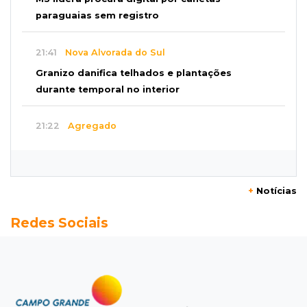
paraguaias sem registro
21:41
Nova Alvorada do Sul
Granizo danifica telhados e plantações
durante temporal no interior
21:22
Agregado
Inter perde para o Corinthians mas avança às
quartas da Copa do Brasil
+
Notícias
21:03
Futebol
Redes Sociais
Vitória goleia Athletico-PR por 4 a 0 e avança
às quartas da Copa do Brasil
20:44
94º caso
Foragido por roubo morre baleado em