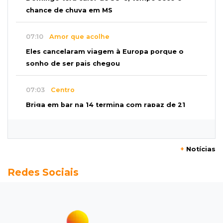
chance de chuva em MS
07:10
Amor que acolhe
Eles cancelaram viagem à Europa porque o
sonho de ser pais chegou
07:03
Centro
Briga em bar na 14 termina com rapaz de 21
anos morto a facada
07:01
Editorial
+
Notícias
Planos de Riedel e Fábio multiplicam
Redes Sociais
promessas, mas deixam a conta para depois
07:00
Agendão
Domingo é dia de Festival do Sobá e feiras em