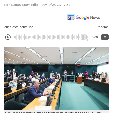
Por Lucas Mamédio | 09/10/2024 17:38
ouça este conteúdo
readme
1.0x
0:00
Deputados debatem projeto na tarde desta quarta-feira cna CCJ (Foto: