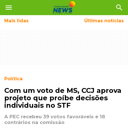
menu
search
Mais
lidas
Últimas notícias
Política
Com um voto de MS, CCJ aprova
projeto que proíbe decisões
individuais no STF
A PEC recebeu 39 votos favoráveis e 18
contrários na comissão