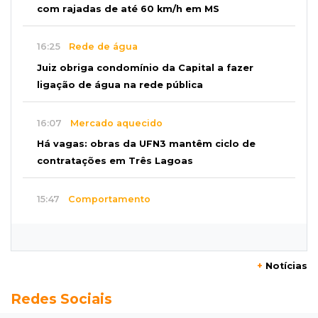
com rajadas de até 60 km/h em MS
16:25
Rede de água
Juiz obriga condomínio da Capital a fazer
ligação de água na rede pública
16:07
Mercado aquecido
Há vagas: obras da UFN3 mantêm ciclo de
contratações em Três Lagoas
15:47
Comportamento
Odilon Wagner se encanta em visita ao
Bioparque Pantanal: “deslumbrante”
+
Notícias
15:25
Zona rural
Redes Sociais
Visitante encontra túmulo violado e ossos
expostos no Cemitério Três Barras