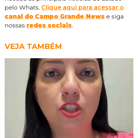
pelo Whats.
Clique aqui para acessar o
canal do
Campo Grande News
e siga
nossas
redes sociais
.
VEJA TAMBÉM