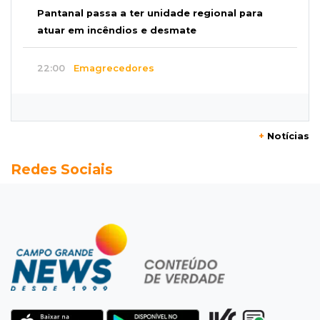
Pantanal passa a ter unidade regional para
atuar em incêndios e desmate
22:00
Emagrecedores
MS lidera procura digital por canetas
paraguaias sem registro
+
Notícias
21:41
Nova Alvorada do Sul
Redes Sociais
Granizo danifica telhados e plantações
durante temporal no interior
21:22
Agregado
Inter perde para o Corinthians mas avança às
quartas da Copa do Brasil
21:03
Futebol
Vitória goleia Athletico-PR por 4 a 0 e avança