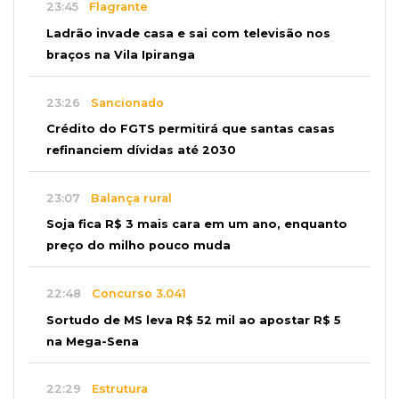
23:45
Flagrante
Ladrão invade casa e sai com televisão nos
braços na Vila Ipiranga
23:26
Sancionado
Crédito do FGTS permitirá que santas casas
refinanciem dívidas até 2030
23:07
Balança rural
Soja fica R$ 3 mais cara em um ano, enquanto
preço do milho pouco muda
22:48
Concurso 3.041
Sortudo de MS leva R$ 52 mil ao apostar R$ 5
na Mega-Sena
22:29
Estrutura