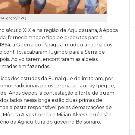
Divulgação/MPF)
no século XIX e na região de Aquidauana, à época
nda, forneciam todo tipo de produtos para a
m 1864, a Guerra do Paraguai mudou a rotina dos
ao conflito, acabaram fugindo para a Serra de
ois. Ao voltarem, encontraram as aldeias
formadas em fazendas.
icos dos estudos da Funai que delimitaram, por
como tradicionais pelos terena, a Taunay Ipegue,
e. Anos depois, a contestação é forte de quem
os lados nessa briga estão duas primas de
nda a pasta responsável pelas demarcações de
, Mônica Alves Corrêa e Mirian Alves Corrêa são
stério da Agricultura do governo Bolsonaro.