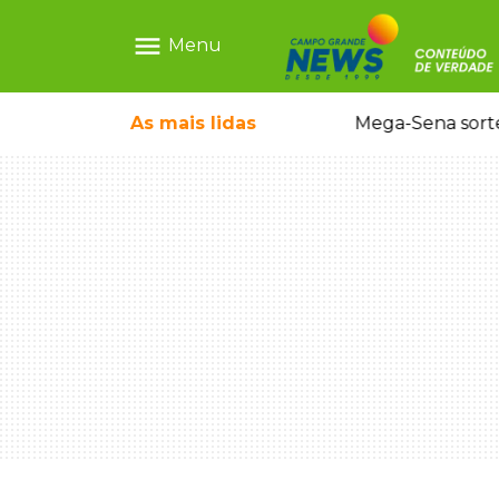
menu
Menu
o em sequestro de bebê na Capital
As mais
lidas
Mega-Sena sort