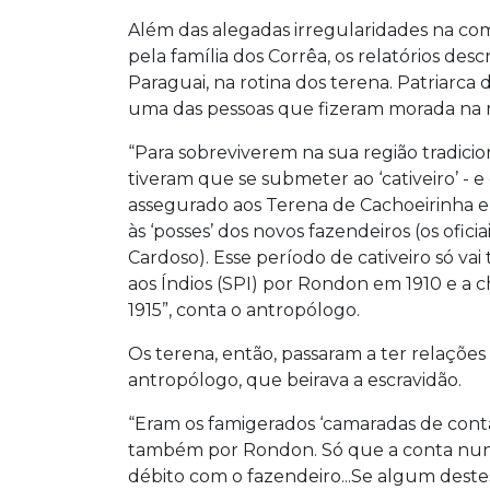
Além das alegadas irregularidades na co
pela família dos Corrêa, os relatórios d
Paraguai, na rotina dos terena. Patriarca da
uma das pessoas que fizeram morada na r
“Para sobreviverem na sua região tradicion
tiveram que se submeter ao ‘cativeiro’ 
assegurado aos Terena de Cachoeirinha 
às ‘posses’ dos novos fazendeiros (os ofic
Cardoso). Esse período de cativeiro só va
aos Índios (SPI) por Rondon em 1910 e a
1915”, conta o antropólogo.
Os terena, então, passaram a ter relações
antropólogo, que beirava a escravidão.
“Eram os famigerados ‘camaradas de conta
também por Rondon. Só que a conta nunc
débito com o fazendeiro...Se algum deste