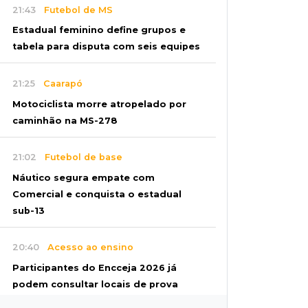
21:43
Futebol de MS
Estadual feminino define grupos e
tabela para disputa com seis equipes
21:25
Caarapó
Motociclista morre atropelado por
caminhão na MS-278
21:02
Futebol de base
Náutico segura empate com
Comercial e conquista o estadual
sub-13
20:40
Acesso ao ensino
Participantes do Encceja 2026 já
podem consultar locais de prova