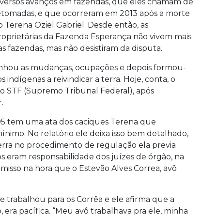
iversos avanços em fazendas, que eles chamam de
etomadas, e que ocorreram em 2013 após a morte
o Terena Oziel Gabriel. Desde então, as
roprietárias da Fazenda Esperança não vivem mais
as fazendas, mas não desistiram da disputa.
hou as mudanças, ocupações e depois formou-
 indígenas a reivindicar a terra. Hoje, conta, o
o STF (Supremo Tribunal Federal), após
.
5 tem uma ata dos caciques Terena que
ínimo. No relatório ele deixa isso bem detalhado,
e terra no procedimento de regulação ela previa
ios eram responsabilidade dos juízes de órgão, na
 omisso na hora que o Estevão Alves Correa, avô
re trabalhou para os Corrêa e ele afirma que a
, era pacífica. “Meu avô trabalhava pra ele, minha