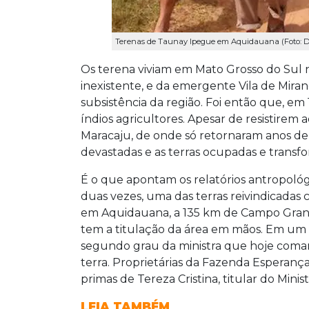
Terenas de Taunay Ipegue em Aquidauana (Foto: 
Os terena viviam em Mato Grosso do Sul 
inexistente, e da emergente Vila de Mira
subsistência da região. Foi então que, e
índios agricultores. Apesar de resistirem 
Maracaju, de onde só retornaram anos dep
devastadas e as terras ocupadas e trans
É o que apontam os relatórios antropológ
duas vezes, uma das terras reivindicadas 
em Aquidauana, a 135 km de Campo Grand
tem a titulação da área em mãos. Em um d
segundo grau da ministra que hoje coma
terra. Proprietárias da Fazenda Esperança
primas de Tereza Cristina, titular do Mini
LEIA TAMBÉM