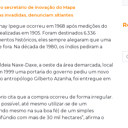
ovo secretário de Inovação do Mapa
as invadidas, denunciam sitiantes
R
nay Ipegue ocorreu em 1968 após medições do
ealizadas em 1905. Foram destinados 6.336
entos históricos, eles sempre alegaram que uma
e fora. Na década de 1980, os índios pediram a
aldeia Naxe-Daxe, a oeste da área demarcada, local
Em 1999 uma portaria do governo pediu um novo
 do antropólogo Gilberto Azanha, foi entregue em
rio cita que a compra ocorreu de forma irregular.
a possível, até mesmo utilizar-se de um
ndo mesmo na sua boa fé) de um simples
ifúndio com mais de 30 mil hectares”, afirma o