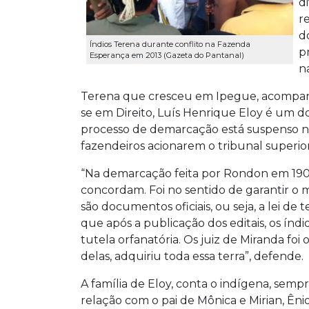
d
r
d
Índios Terena durante conflito na Fazenda
p
Esperança em 2013 (Gazeta do Pantanal)
n
Terena que cresceu em Ipegue, acompan
se em Direito, Luís Henrique Eloy é um dos
processo de demarcação está suspenso n
fazendeiros acionarem o tribunal superior
“Na demarcação feita por Rondon em 190
concordam. Foi no sentido de garantir o m
são documentos oficiais, ou seja, a lei d
que após a publicação dos editais, os índ
tutela orfanatória. Os juiz de Miranda foi
delas, adquiriu toda essa terra”, defende.
A família de Eloy, conta o indígena, semp
relação com o pai de Mônica e Mirian, Ênio