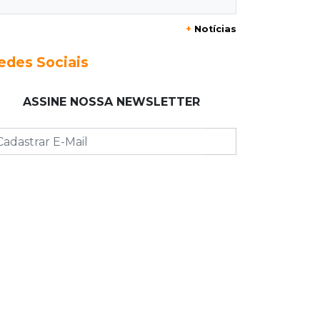
20:29
Pedro Gomes
+
Notícias
Jovem morre baleado e suspeita
envolve disputa entre facções rivais
edes Sociais
20:01
Futebol feminino
ASSINE NOSSA NEWSLETTER
Pantanal treina em Goiânia antes de
jogo que vale acesso inédito à Série
A2
19:44
Campeonato Brasileiro
Remo busca empate com Atlético-MG
e segue na zona de rebaixamento
19:27
Caso Ayla
Defesa diz que preso suspeito de
sequestro só emprestou casa a
conhecido