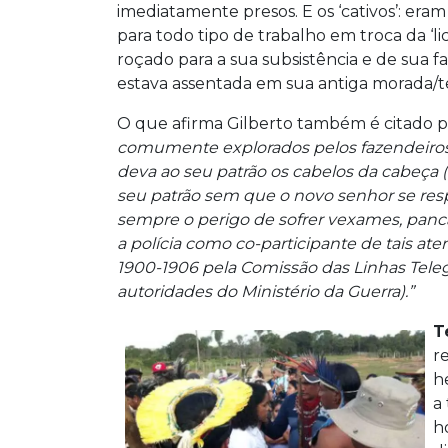
imediatamente presos. E os ‘cativos’: e
para todo tipo de trabalho em troca da ‘
roçado para a sua subsistência e de sua f
estava assentada em sua antiga morada/ter
O que afirma Gilberto também é citado p
comumente explorados pelos fazendeiros.
deva ao seu patrão os cabelos da cabeça (
seu patrão sem que o novo senhor se respo
sempre o perigo de sofrer vexames, panca
a polícia como co-participante de tais ate
1900-1906 pela Comissão das Linhas Tele
autoridades do Ministério da Guerra).”
T
r
h
a
h