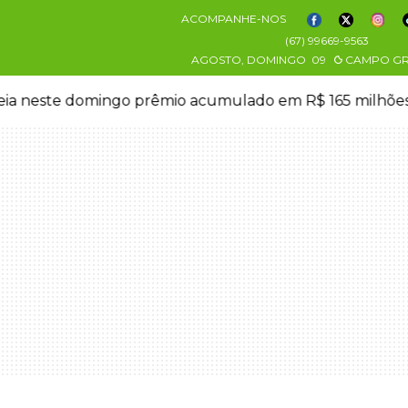
ACOMPANHE-NOS
(67) 99669-9563
AGOSTO, DOMINGO
09
CAMPO G
eia neste domingo prêmio acumulado em R$ 165 milhõe