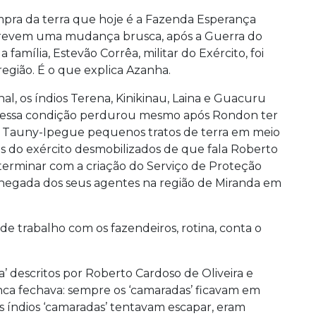
mpra da terra que hoje é a Fazenda Esperança
escrevem uma mudança brusca, após a Guerra do
 família, Estevão Corrêa, militar do Exército, foi
egião. É o que explica Azanha.
al, os índios Terena, Kinikinau, Laina e Guacuru
- e essa condição perdurou mesmo após Rondon ter
e Tauny-Ipegue pequenos tratos de terra em meio
iais do exército desmobilizados de que fala Roberto
i terminar com a criação do Serviço de Proteção
 chegada dos seus agentes na região de Miranda em
 de trabalho com os fazendeiros, rotina, conta o
’ descritos por Roberto Cardoso de Oliveira e
a fechava: sempre os ‘camaradas’ ficavam em
s índios ‘camaradas’ tentavam escapar, eram