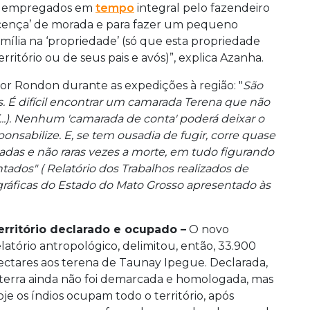
ram empregados em
tempo
integral pelo fazendeiro
licença’ de morada e para fazer um pequeno
amília na ‘propriedade’ (só que esta propriedade
ritório ou de seus pais e avós)”, explica Azanha.
or Rondon durante as expedições à região: "
São
 É difícil encontrar um camarada Terena que não
...). Nenhum 'camarada de conta' poderá deixar o
nsabilize. E, se tem ousadia de fugir, corre quase
das e não raras vezes a morte, em tudo figurando
ntados" ( Relatório dos Trabalhos realizados de
gráficas do Estado do Mato Grosso apresentado às
erritório declarado e ocupado –
O novo
elatório antropológico, delimitou, então, 33.900
ectares aos terena de Taunay Ipegue. Declarada,
 terra ainda não foi demarcada e homologada, mas
oje os índios ocupam todo o território, após