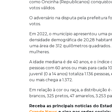
como Oncinha (Republicanos) conquistou 
votos válidos.
O adversário na disputa pela prefeitura
votos.
Em 2022, o município apresentou uma po
densidade demográfica de 20,28 habitant
uma área de 312 quilômetros quadrados.
mulheres.
A idade mediana é de 40 anos, e o índice
pessoas com 60 anos ou mais para cada 100
juvenil (0 a 14 anos) totaliza 1.136 pess
ou mais chega a 1.372.
Em relação à cor ou raça, a distribuição é
brancos, 325 pretos, 47 amarelos, 3.253 pa
Receba as principais notícias do Estad
Grande News
e siga nas redes sociais: