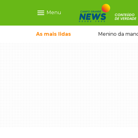
menu
Menu
ãe que não reconhece o filho queimado
As mais
lidas
Menino da mandi