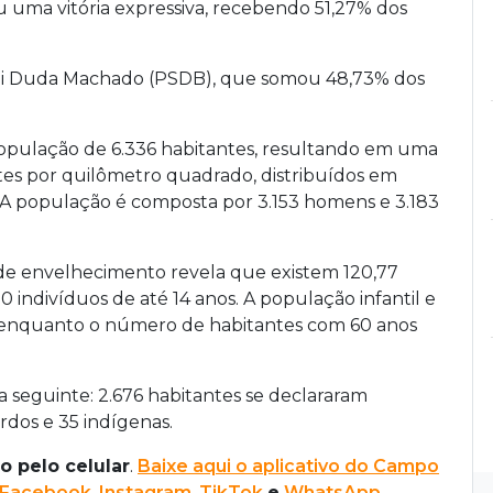
uma vitória expressiva, recebendo 51,27% dos
 foi Duda Machado (PSDB), que somou 48,73% dos
pulação de 6.336 habitantes, resultando em uma
es por quilômetro quadrado, distribuídos em
 A população é composta por 3.153 homens e 3.183
 de envelhecimento revela que existem 120,77
 indivíduos de até 14 anos. A população infantil e
oas, enquanto o número de habitantes com 60 anos
 a seguinte: 2.676 habitantes se declararam
rdos e 35 indígenas.
o pelo celular
.
Baixe aqui o aplicativo do Campo
Facebook
,
Instagram
,
TikTok
e
WhatsApp
.