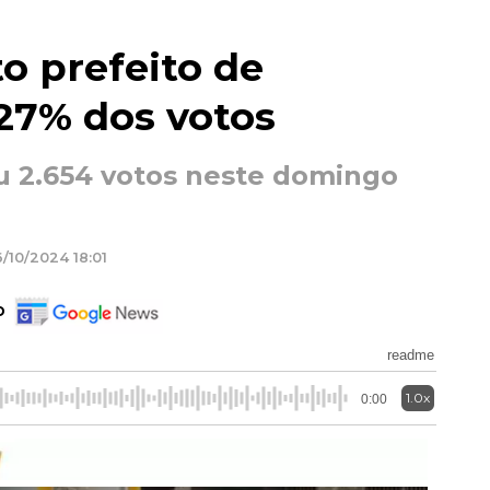
to prefeito de
27% dos votos
 2.654 votos neste domingo
/10/2024 18:01
o
readme
1.0x
0:00