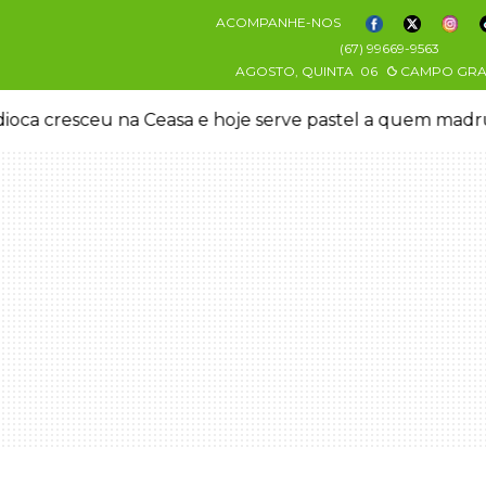
ACOMPANHE-NOS
(67) 99669-9563
AGOSTO, QUINTA
06
CAMPO GR
oca cresceu na Ceasa e hoje serve pastel a quem mad