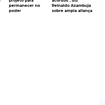
a
projeto para
acordos", diz
permanecer no
Reinaldo Azambuja
poder
sobre ampla aliança