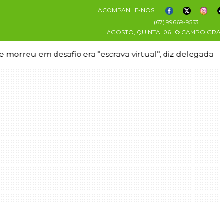
ACOMPANHE-NOS
(67) 99669-9563
AGOSTO, QUINTA
06
CAMPO GR
 morreu em desafio era "escrava virtual", diz delegada