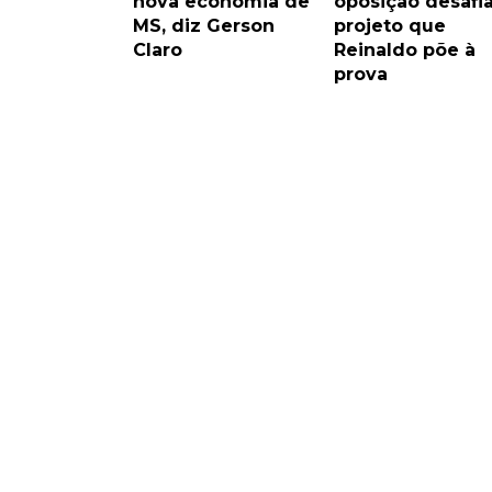
nova economia de
oposição desafi
MS, diz Gerson
projeto que
Claro
Reinaldo põe à
prova