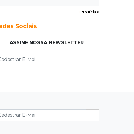
20:25
Sorte
+
Notícias
Veja as dezenas de hoje na Mega-
Sena, Quina, Timemania e mais
edes Sociais
20:06
Balcão de empregos
ASSINE NOSSA NEWSLETTER
Semana termina com 913 vagas de
trabalho abertas em 114 funções
19:47
Festival do Sobá
Em visita à Feira Central, Riedel volta
a prometer apoio para revitalização
19:28
Contravenção penal
STF suspende julgamento que pode
definir futuro do jogo do bicho no
País