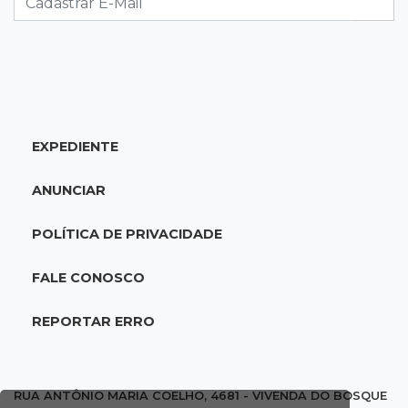
20:25
Sorte
Veja as dezenas de hoje na Mega-Sena, Quina,
Timemania e mais
EXPEDIENTE
20:06
Balcão de empregos
Semana termina com 913 vagas de trabalho
ANUNCIAR
abertas em 114 funções
POLÍTICA DE PRIVACIDADE
19:47
Festival do Sobá
Em visita à Feira Central, Riedel volta a
FALE CONOSCO
prometer apoio para revitalização
REPORTAR ERRO
19:28
Contravenção penal
STF suspende julgamento que pode definir
futuro do jogo do bicho no País
RUA ANTÔNIO MARIA COELHO, 4681 - VIVENDA DO BOSQUE