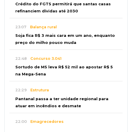
Crédito do FGTS permitirá que santas casas
refinanciem dívidas até 2030
23:07
Balança rural
Soja fica R$ 3 mais cara em um ano, enquanto
preço do milho pouco muda
22:48
Concurso 3.041
Sortudo de MS leva R$ 52 mil ao apostar R$ 5
na Mega-Sena
22:29
Estrutura
Pantanal passa a ter unidade regional para
atuar em incêndios e desmate
22:00
Emagrecedores
MS lidera procura digital por canetas