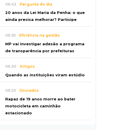
06:43
Pergunta do dia
20 anos da Lei Maria da Penha: o que
ainda precisa melhorar? Participe
06:35
Eficiência na gestão
MP vai investigar adesão a programa
de transparência por prefeituras
06:30
Artigos
Quando as instituições viram estúdio
06:25
Dourados
Rapaz de 19 anos morre ao bater
motocicleta em caminhão
estacionado
06:12
Previsão do tempo