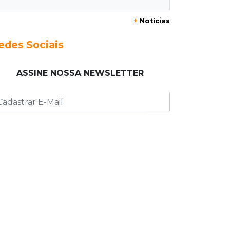
Instabilidade avança sobre MS nesta
+
Notícias
sexta e nova frente fria chega no
domingo
edes Sociais
06:02
Editorial
ASSINE NOSSA NEWSLETTER
As tragédias mostram que o maior
perigo da internet quase nunca está
à vista
06:00
Jogo Aberto
Como milagre, corredor da Santa
Casa aparece vazio
QUINTA, 06 DE AGOSTO
23:45
Flagrante
Ladrão invade casa e sai com
televisão nos braços na Vila Ipiranga