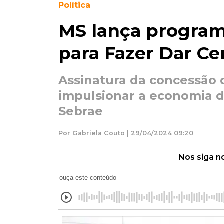
Política
MS lança program
para Fazer Dar Ce
Assinatura da concessão d
impulsionar a economia d
Sebrae
Por Gabriela Couto | 29/04/2024 09:20
Nos siga n
ouça este conteúdo