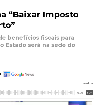
a “Baixar Imposto
rto”
e benefícios fiscais para
o Estado será na sede do
o
readme
1.0x
0:00