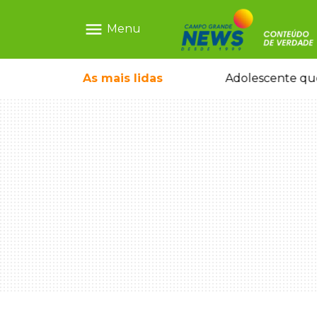
menu
Menu
pode ganhar dia oficial em MS
As mais
lidas
Adolescente que