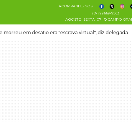
ACOMPANHE-NOS
(67) 99669-9563
AGOSTO, SEXTA
07
CAMPO GRA
 morreu em desafio era "escrava virtual", diz delegada