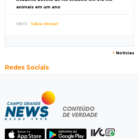
animais em um ano
08:10
Sabia dessa?
Roupinha no calor pode virar uma “estufa” e
até matar seu cachorro
+
Notícias
07:57
Piloto paraplégico
Redes Sociais
Ele vendeu a casa para virar piloto, mas pulo
na piscina mudou tudo
07:46
Cozinha sobre rodas
É só abrir o porta-malas: Fábio assa chipa e
até “chirros” dentro do carro
07:38
Pergunta do dia
Praticar esportes juntos fortalece a relação