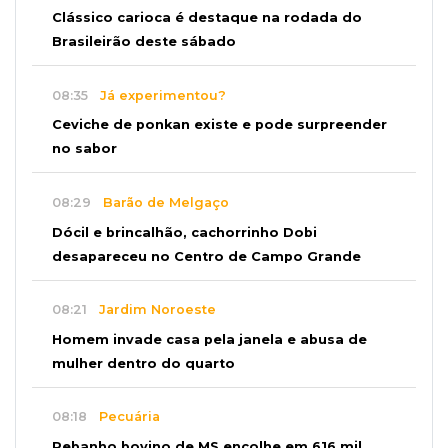
Clássico carioca é destaque na rodada do
Brasileirão deste sábado
08:35
Já experimentou?
Ceviche de ponkan existe e pode surpreender
no sabor
08:29
Barão de Melgaço
Dócil e brincalhão, cachorrinho Dobi
desapareceu no Centro de Campo Grande
08:21
Jardim Noroeste
Homem invade casa pela janela e abusa de
mulher dentro do quarto
08:18
Pecuária
Rebanho bovino de MS encolhe em 616 mil