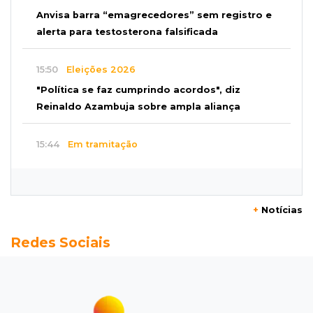
Anvisa barra “emagrecedores” sem registro e
alerta para testosterona falsificada
15:50
Eleições 2026
"Política se faz cumprindo acordos", diz
Reinaldo Azambuja sobre ampla aliança
15:44
Em tramitação
Projeto em MS quer barrar artistas que
divulgam bets em eventos públicos
+
Notícias
15:37
Versão de defesa
Redes Sociais
Caminhão envolvido em acidente com 4
mortes quebrou na pista
15:27
Pagará indenização