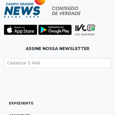
Homem que atacou ex com motosserra na
frente da filha é condenado
15:24
Veículos
Rodamos 1.000 km com o Basalt; veja onde
ele mais surpreendeu
15:14
Luto na arquitetura
ASSINE NOSSA NEWSLETTER
Morre aos 58 anos Luis Pedro Scalise,
arquiteto dos projetos fora do comum
14:55
Categorias de base
Times de Dourados e Campo Grande vencem
1ª etapa do Festival de Futebol Sub-11
EXPEDIENTE
14:47
"Acrodermo"
Típico de MS, bocaiúva vira cosmético em