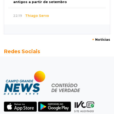
antigos a partir de setembro
22:19
Thiago Servo
Sertanejo desiste de ação de R$ 12 milhões
por pagar pensão sem ser pai
+
Notícias
21:50
Balcão de empregos
Redes Sociais
Semana vai começar com 909 novas
oportunidades de trabalho em 114 funções
21:31
Flagrante
Motorista atinge carro parado, perde
retrovisor e foge no Jardim Antártica
21:12
Entrevista
“Sinto que ela está por perto”, diz mãe de
bebê desaparecida