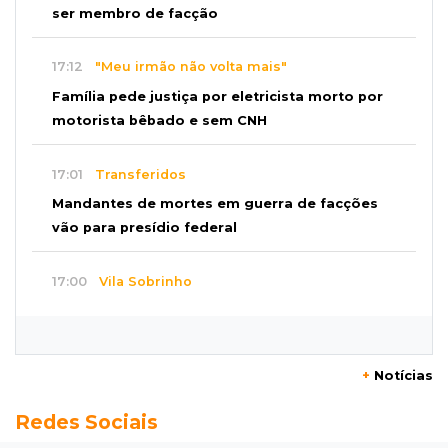
ser membro de facção
17:12
"Meu irmão não volta mais"
Família pede justiça por eletricista morto por
motorista bêbado e sem CNH
17:01
Transferidos
Mandantes de mortes em guerra de facções
vão para presídio federal
17:00
Vila Sobrinho
Uno capota e Gol invade terreno em acidente
próximo à Praça do Papa
+
Notícias
16:52
De estimação
Redes Sociais
Pet shop é recorrente na venda de cães "fake"
e até de animais doentes