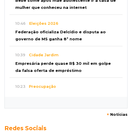
Bebê some após mãe adolescente ir à casa de
mulher que conheceu na internet
10:46
Eleições 2026
Federação oficializa Delcídio e disputa ao
governo de MS ganha 8º nome
10:39
Cidade Jardim
Empresária perde quase R$ 30 mil em golpe
da falsa oferta de empréstimo
10:23
Preocupação
Anvisa sobe alerta sobre testosterona sem
indicação como risco ao coração
+
Notícias
10:18
Comércio exterior
Redes Sociais
Superávit comercial de MS cresce 17,8% com