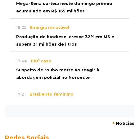
Mega-Sena sorteia neste domingo prêmio
acumulado em R$ 165 milhões
18:05
Energia renovável
Produção de biodiesel cresce 32% em MS e
supera 31 milhões de litros
17:44
100º caso
Suspeito de roubo morre ao reagir à
abordagem policial no Noroeste
17:21
Brasileirão feminino
Palmeiras empata fora de casa e Bahia vence
com dois gols de Raquel
+
Notícias
17:06
Brasileirão
Redes Sociais
Grêmio vira sobre São Paulo com gol de falta