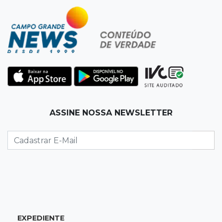
19:50
Jardim Itatiaia
Vigia é amarrado durante roubo de carro e
dois caminhões em pátio
19:35
Bragança Paulista
Corinthians vence Bragantino por 2 a 0 e sobe
para 7º no Brasileirão
19:12
Na Vila Belmiro
ASSINE NOSSA NEWSLETTER
Athletico vence Santos por 2 a 0 e mantém 3º
lugar no Brasileirão
18:51
Oportunidades
UEMS está com seleções para professores
com salários de até R$ 10,2 mil
EXPEDIENTE
18:33
Em 2022