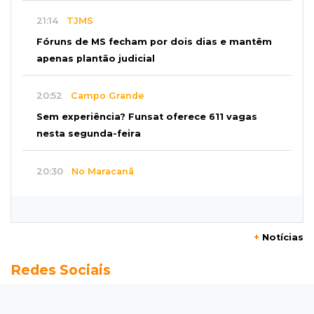
21:14
TJMS
Fóruns de MS fecham por dois dias e mantêm
apenas plantão judicial
20:52
Campo Grande
Sem experiência? Funsat oferece 611 vagas
nesta segunda-feira
20:30
No Maracanã
Flamengo vence Vitória por 2 a 0 e encurta
distância para o líder
+
Notícias
20:13
Empregos
Redes Sociais
Seleções em MS têm salários de até R$ 8,2 mil;
veja oportunidades