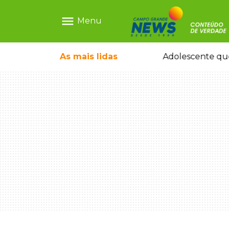
menu
Menu
pode ganhar dia oficial em MS
As mais
lidas
Adolescente que