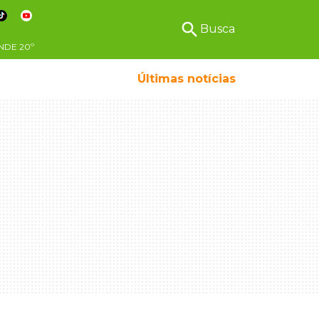
search
Busca
NDE
20º
Últimas notícias