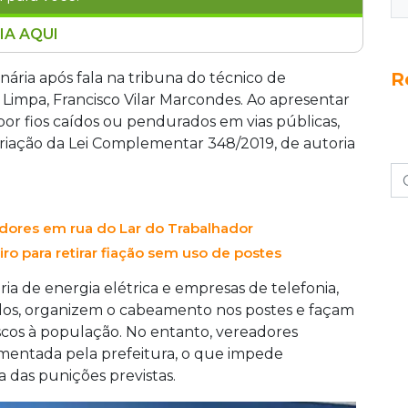
IA AQUI
 da Prefeitura a regulamentação da Lei
R
ições a empresas responsáveis por fiação
nária após fala na tribuna do técnico de
ncionada há sete anos, nunca foi
 Limpa, Francisco Vilar Marcondes. Ao apresentar
ão efetiva. Um novo projeto de lei amplia as
por fios caídos ou pendurados em vias públicas,
 cabo irregular. A Energisa e a Prefeitura não
iação da Lei Complementar 348/2019, de autoria
 reportagem.
dores em rua do Lar do Trabalhador
iro para retirar fiação sem uso de postes
ia de energia elétrica e empresas de telefonia,
izados, organizem o cabeamento nos postes e façam
scos à população. No entanto, vereadores
mentada pela prefeitura, o que impede
ca das punições previstas.