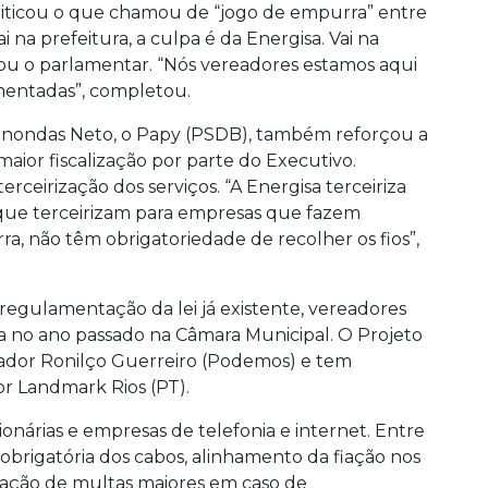
criticou o que chamou de “jogo de empurra” entre
i na prefeitura, a culpa é da Energisa. Vai na
amou o parlamentar. “Nós vereadores estamos aqui
amentadas”, completou.
inondas Neto, o Papy (PSDB), também reforçou a
aior fiscalização por parte do Executivo.
rceirização dos serviços. “A Energisa terceiriza
 que terceirizam para empresas que fazem
ra, não têm obrigatoriedade de recolher os fios”,
regulamentação da lei já existente, vereadores
 no ano passado na Câmara Municipal. O Projeto
reador Ronilço Guerreiro (Podemos) e tem
or Landmark Rios (PT).
ionárias e empresas de telefonia e internet. Entre
 obrigatória dos cabos, alinhamento da fiação nos
icação de multas maiores em caso de