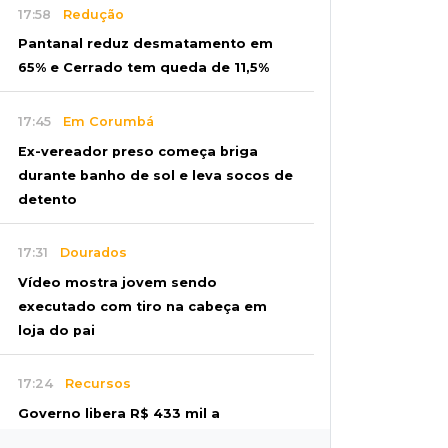
17:58
Redução
Pantanal reduz desmatamento em
65% e Cerrado tem queda de 11,5%
17:45
Em Corumbá
Ex-vereador preso começa briga
durante banho de sol e leva socos de
detento
17:31
Dourados
Vídeo mostra jovem sendo
executado com tiro na cabeça em
loja do pai
17:24
Recursos
Governo libera R$ 433 mil a
Deodápolis após temporal de