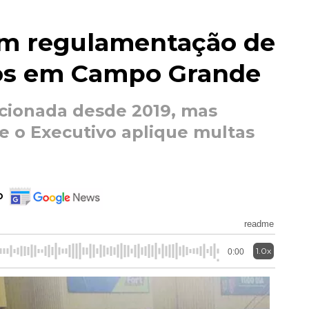
am regulamentação de
ltos em Campo Grande
cionada desde 2019, mas
 o Executivo aplique multas
o
readme
1.0x
0:00