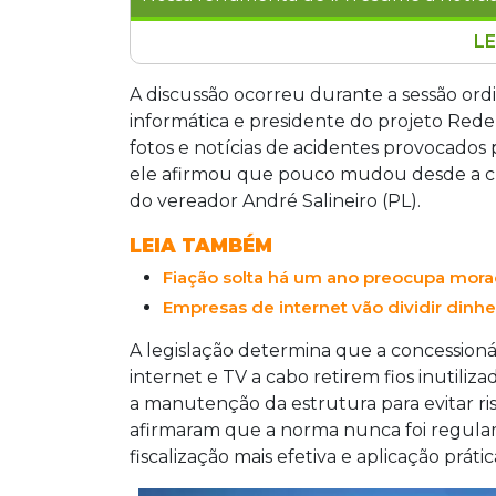
LE
Vereadores de Campo Grande cobraram
Complementar 348/2019, que prevê pun
A discussão ocorreu durante a sessão ordi
irregular em vias públicas. A norma, sa
informática e presidente do projeto Rede
regulamentada, o que impede fiscalizaç
fotos e notícias de acidentes provocados 
exigências e prevê multas por metro de
ele afirmou que pouco mudou desde a cr
responderam aos questionamentos da
do vereador André Salineiro (PL).
LEIA TAMBÉM
Fiação solta há um ano preocupa mora
Empresas de internet vão dividir dinhe
A legislação determina que a concessionár
internet e TV a cabo retirem fios inutil
a manutenção da estrutura para evitar ri
afirmaram que a norma nunca foi regula
fiscalização mais efetiva e aplicação práti