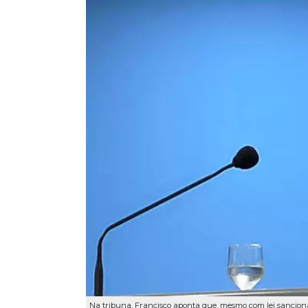
Na tribuna, Francisco aponta que, mesmo com lei sancionad