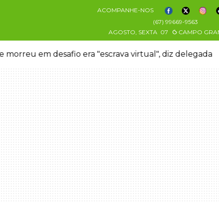
ACOMPANHE-NOS
(67) 99669-9563
AGOSTO, SEXTA
07
CAMPO GRA
 morreu em desafio era "escrava virtual", diz delegada