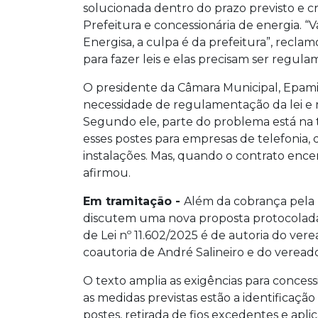
solucionada dentro do prazo previsto e 
Prefeitura e concessionária de energia. “Va
Energisa, a culpa é da prefeitura”, recl
para fazer leis e elas precisam ser regul
O presidente da Câmara Municipal, Epam
necessidade de regulamentação da lei e m
Segundo ele, parte do problema está na te
esses postes para empresas de telefonia,
instalações. Mas, quando o contrato encer
afirmou.
Em tramitação -
Além da cobrança pela 
discutem uma nova proposta protocolada
de Lei nº 11.602/2025 é de autoria do ve
coautoria de André Salineiro e do veread
O texto amplia as exigências para concess
as medidas previstas estão a identificação
postes, retirada de fios excedentes e apl