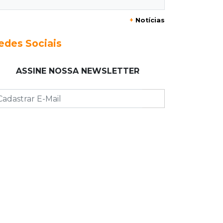
granizo causar estragos
+
Notícias
17:17
Em investigação
edes Sociais
Pai de bebê desaparecida vai à
polícia e nega ser membro de facção
ASSINE NOSSA NEWSLETTER
17:12
"Meu irmão não volta mais"
Família pede justiça por eletricista
morto por motorista bêbado e sem
CNH
17:01
Transferidos
Mandantes de mortes em guerra de
facções vão para presídio federal
17:00
Vila Sobrinho
Uno capota e Gol invade terreno em