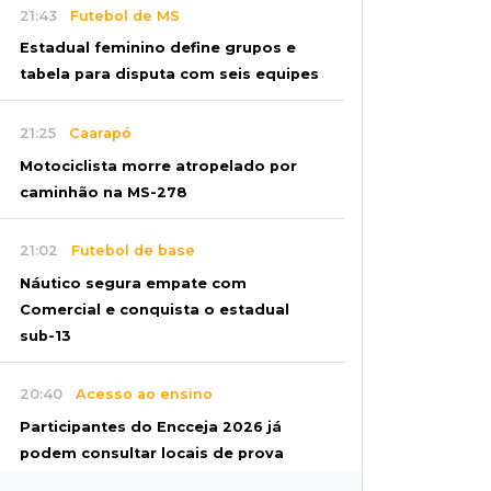
21:43
Futebol de MS
Estadual feminino define grupos e
tabela para disputa com seis equipes
21:25
Caarapó
Motociclista morre atropelado por
caminhão na MS-278
21:02
Futebol de base
Náutico segura empate com
Comercial e conquista o estadual
sub-13
20:40
Acesso ao ensino
Participantes do Encceja 2026 já
podem consultar locais de prova