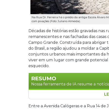
Na Rua Dr. Ferreira há o prédio da antiga Escola Álvaro M
com pixações (Foto: Juliano Almeida).
Décadas de histórias estão gravadas nas ru
remanescentes e nas fachadas das casas da
Campo Grande. Construída para abrigar t
do Brasil, a região ajudou a moldar a Cap
conjuntos urbanos mais importantes da hi
viver em um lugar com grande potencial 
esquecido.
RESUMO
Nossa ferramenta de IA resume a notícia
LE
A Vila dos Ferroviários, em Campo Gra
2023, enfrenta abandono apesar do pot
Entre a Avenida Calógeras e a Rua 14 de 