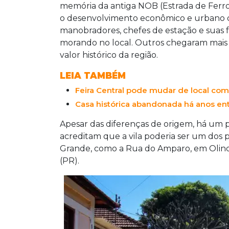
deterioradas e insegurança. Cerca de R
memória da antiga NOB (Estrada de Ferro 
vinculados à revitalização da Esplanada
o desenvolvimento econômico e urbano da 
foram rejeitados pelo Iphan. A Agesul
manobradores, chefes de estação e suas 
risco de perda dos recursos caso os pr
morando no local. Outros chegaram mais 
valor histórico da região.
LEIA TAMBÉM
Feira Central pode mudar de local co
Casa histórica abandonada há anos e
Apesar das diferenças de origem, há um 
acreditam que a vila poderia ser um dos p
Grande, como a Rua do Amparo, em Olind
(PR).