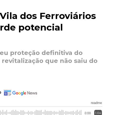
ila dos Ferroviários
erde potencial
u proteção definitiva do
revitalização que não saiu do
o
readme
1.0x
0:00