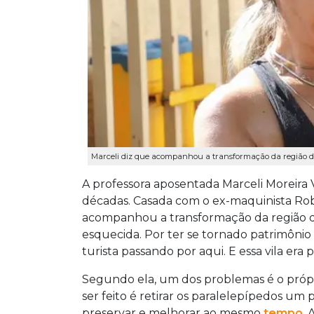
Marceli diz que acompanhou a transformação da região des
A professora aposentada Marceli Moreira Vi
décadas. Casada com o ex-maquinista Robe
acompanhou a transformação da região des
esquecida. Por ter se tornado patrimônio
turista passando por aqui. E essa vila era p
Segundo ela, um dos problemas é o própri
ser feito é retirar os paralelepípedos um 
preservar e melhorar ao mesmo
tempo
.