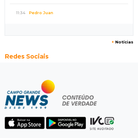
11:34
Pedro Juan
Polícia fecha laboratório clandestino de
emagrecedores e prende 2 brasileiros
+
Notícias
11:24
Fiscalização
Redes Sociais
Assembleia e Câmara farão audiência sobre
limite de som em bares da Capital
11:18
Naviraí
Rapaz é executado a tiros após apostar R$ 31
mil em jogo de sinuca
11:16
Viu a Juju?
Procurada: Juju fugiu no bairro Tiradentes no
domingo de manhã