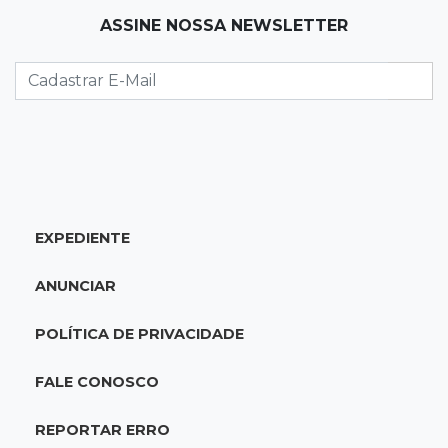
11:01
Operação Lívia
ASSINE NOSSA NEWSLETTER
Adolescente que morreu em desafio era
"escrava virtual", diz delegada
10:56
Destruição
Incêndio destrói parte de uma das feiras mais
movimentadas da fronteira
EXPEDIENTE
10:53
Tentativa de feminicídio
"Ele pegou a motosserra para me matar",
ANUNCIAR
afirma vítima durante júri do ex
POLÍTICA DE PRIVACIDADE
10:42
Tema complexo
Prefeitura retira projeto sobre leis tributárias
FALE CONOSCO
que travou pauta na Câmara
REPORTAR ERRO