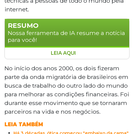
técnicas a pessoas de todo o mundo pela
internet.
RESUMO
Nossa ferramenta de IA resume a notícia
para você!
LEIA AQUI
Toshiro Hishinuma e Rosemary Yuriko
Shiguemoto, descendentes de asiáticos,
No início dos anos 2000, os dois fizeram
trouxeram do Japão conhecimentos em
parte da onda migratória de brasileiros em
massoterapia para criar uma clínica em
busca de trabalho do outro lado do mundo
Campo Grande (MS). O casal se conheceu
para melhorar as condições financeiras. Foi
em uma fábrica japonesa e usou as
durante esse movimento que se tornaram
folgas para aprender a técnica oriental.
Superando preconceitos, expandiram o
parceiros na vida e nos negócios.
negócio com cursos presenciais e,
LEIA TAMBÉM
durante a pandemia, migraram para o
ensino online, alcançando alunos em
Há 3 décadas, ótica começou "embaixo da cama"