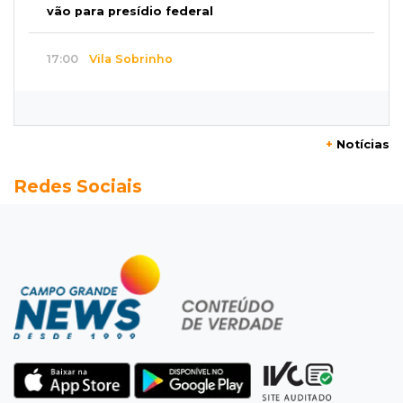
vão para presídio federal
17:00
Vila Sobrinho
Uno capota e Gol invade terreno em acidente
próximo à Praça do Papa
+
Notícias
16:52
De estimação
Redes Sociais
Pet shop é recorrente na venda de cães "fake"
e até de animais doentes
16:47
Adoção especial
Cachorrinho que perdeu um olho espera por
novo lar no CCZ
16:30
Rio Anhanduí
Cágado surge na Ernesto Geisel e motorista
encara barranco para ajudar