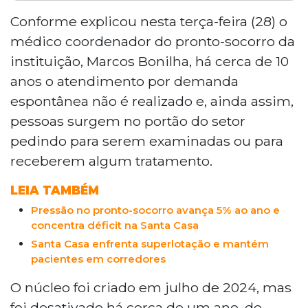
A Santa Casa de Campo Grande terá um
núcleo da Secretaria Municipal de Saúde
Conforme explicou nesta terça-feira (28) o
reativado em até 30 dias para controlar a
médico coordenador do pronto-socorro da
entrada de pacientes sem encaminhamento. A
instituição, Marcos Bonilha, há cerca de 10
decisão foi tomada após reunião com o
anos o atendimento por demanda
Ministério Público de Mato Grosso do Sul. O
espontânea não é realizado e, ainda assim,
núcleo, criado em julho de 2024 e desativado
cerca de um ano depois, orienta pacientes às
pessoas surgem no portão do setor
unidades corretas, como UPAs e Centros
pedindo para serem examinadas ou para
Regionais de Saúde, reduzindo a sobrecarga
receberem algum tratamento.
hospitalar.
LEIA TAMBÉM
Pressão no pronto-socorro avança 5% ao ano e
concentra déficit na Santa Casa
Santa Casa enfrenta superlotação e mantém
pacientes em corredores
O núcleo foi criado em julho de 2024, mas
foi desativado há cerca de um ano, de