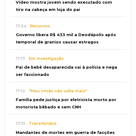
Vídeo mostra jovem sendo executado com
tiro na cabeça em loja do pai
17:24
Recursos
Governo libera R$ 433 mil a Deodápolis após
temporal de granizo causar estragos
17:17
Em investigação
Pai de bebê desaparecida vai à polícia e nega
ser faccionado
17:12
"Meu irmão não volta mais"
Família pede justiça por eletricista morto por
motorista bêbado e sem CNH
17:01
Transferidos
Mandantes de mortes em guerra de facções