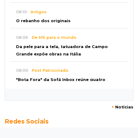
08:10
Artigos
O rebanho dos originais
08:06
De MS para o mundo
Da pele para a tela, tatuadora de Campo
Grande expõe obras na Itália
08:00
Post Patrocinado
"Bota Fora" da Sofá Inbox reúne quatro
opções com 48% de desconto
07:58
Túnel do tempo
+
Notícias
Fonte gigante fez supermercado em 1973 virar
Redes Sociais
passeio campo-grandense
07:49
Copa Pelezinho