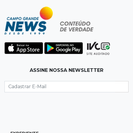
Torneio de futsal abre 34ª edição com quatro
jogos neste sábado
07:48
Pele Vermelha, Corona, Valley...
Muita gente já passou a madrugada dentro da
imaginação de Scalise
07:45
José Marques
ASSINE NOSSA NEWSLETTER
Agosto no Bosque reúne esporte, cultura e
prêmios
07:33
Agenda
Riedel vai a Brasília para reunião no Ministério
do Meio Ambiente
07:30
Post Patrocinado