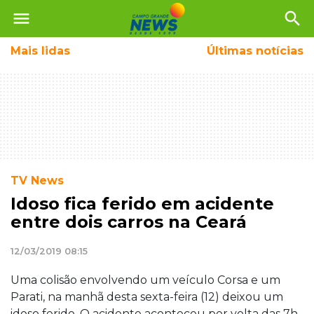
menu
search
Mais
lidas
Últimas notícias
TV News
Idoso fica ferido em acidente
entre dois carros na Ceará
12/03/2019 08:15
Uma colisão envolvendo um veículo Corsa e um
Parati, na manhã desta sexta-feira (12) deixou um
idoso ferido. O acidente aconteceu por volta das 7h