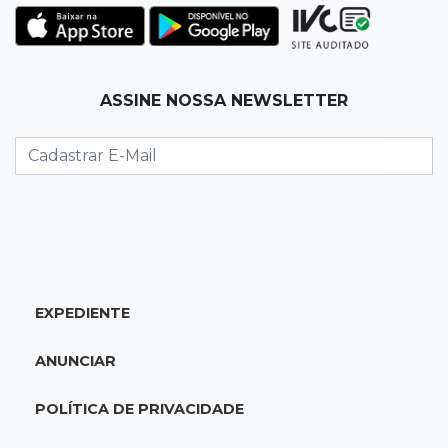
23:55
Vídeo
Chamas altas avançam sobre área de mata em
Chapadão do Sul
ASSINE NOSSA NEWSLETTER
23:41
15ª Vara Cível
Pet shop vai indenizar tutor em R$ 5 mil por
vender Labrador "fake"
23:33
Juventude
Time de MS vai enfrentar equipe gaúcha por
ida à final da copa de futsal
EXPEDIENTE
23:21
Los Angeles
ANUNCIAR
Denúncia leva ao resgate de irmãos deixados
sozinhos em casa trancada
POLÍTICA DE PRIVACIDADE
23:17
Clima