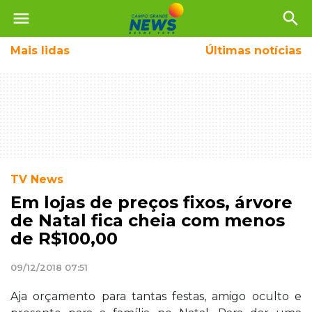
menu
search
Mais
lidas
Últimas notícias
TV News
Em lojas de preços fixos, árvore
de Natal fica cheia com menos
de R$100,00
09/12/2018 07:51
Aja orçamento para tantas festas, amigo oculto e