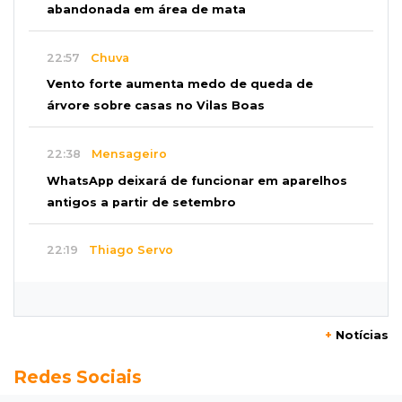
abandonada em área de mata
22:57
Chuva
Vento forte aumenta medo de queda de
árvore sobre casas no Vilas Boas
22:38
Mensageiro
WhatsApp deixará de funcionar em aparelhos
antigos a partir de setembro
22:19
Thiago Servo
Sertanejo desiste de ação de R$ 12 milhões
por pagar pensão sem ser pai
+
Notícias
21:50
Balcão de empregos
Redes Sociais
Semana vai começar com 909 novas
oportunidades de trabalho em 114 funções