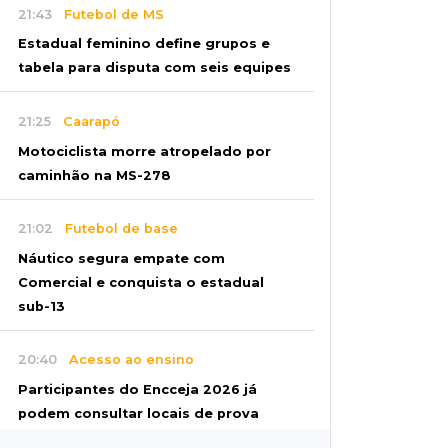
21:43
Futebol de MS
Estadual feminino define grupos e
tabela para disputa com seis equipes
21:25
Caarapó
Motociclista morre atropelado por
caminhão na MS-278
21:02
Futebol de base
Náutico segura empate com
Comercial e conquista o estadual
sub-13
20:40
Acesso ao ensino
Participantes do Encceja 2026 já
podem consultar locais de prova