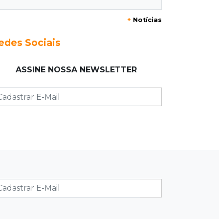
20:29
Pedro Gomes
+
Notícias
Jovem morre baleado e suspeita
envolve disputa entre facções rivais
edes Sociais
20:01
Futebol feminino
ASSINE NOSSA NEWSLETTER
Pantanal treina em Goiânia antes de
jogo que vale acesso inédito à Série
A2
19:44
Campeonato Brasileiro
Remo busca empate com Atlético-MG
e segue na zona de rebaixamento
19:27
Caso Ayla
Defesa diz que preso suspeito de
sequestro só emprestou casa a
conhecido