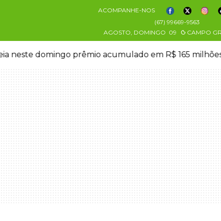
ACOMPANHE-NOS
(67) 99669-9563
AGOSTO, DOMINGO
09
CAMPO G
eia neste domingo prêmio acumulado em R$ 165 milhõe