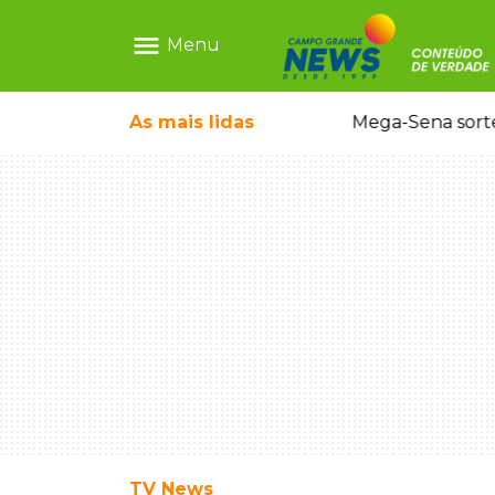
menu
Menu
As mais
lidas
Alerta Amber é acionado para localizar Ayla, bebê desaparecida em Campo Grande
Mega-Sena sort
TV News