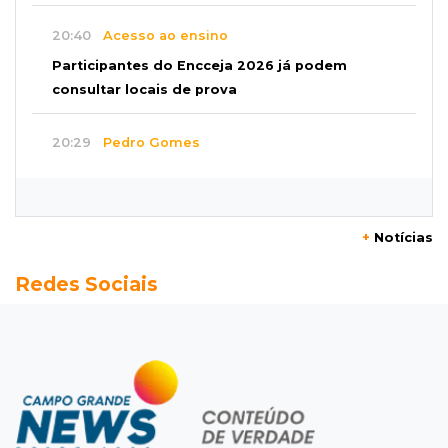
20:40
Acesso ao ensino
Participantes do Encceja 2026 já podem
consultar locais de prova
20:29
Pedro Gomes
Jovem morre baleado e suspeita envolve
disputa entre facções rivais
+
Notícias
20:01
Futebol feminino
Redes Sociais
Pantanal treina em Goiânia antes de jogo que
vale acesso inédito à Série A2
19:44
Campeonato Brasileiro
Remo busca empate com Atlético-MG e segue
na zona de rebaixamento